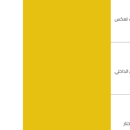
يث تعكس
الداخلي
تار