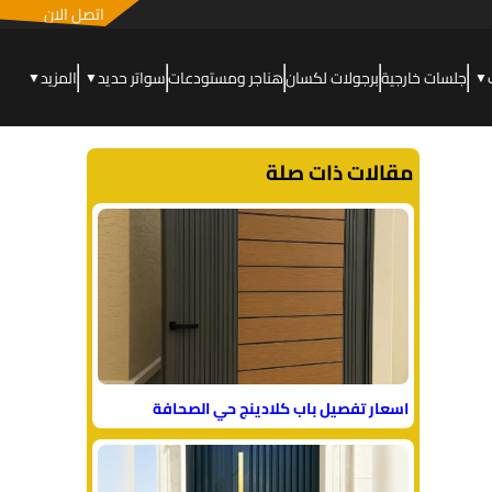
اتصل الان
جلسات خارجية
برجولات لكسان
هناجر ومستودعات
سواتر حديد
المزيد
▼
▼
▼
مقالات ذات صلة
اسعار تفصيل باب كلادينج حي الصحافة