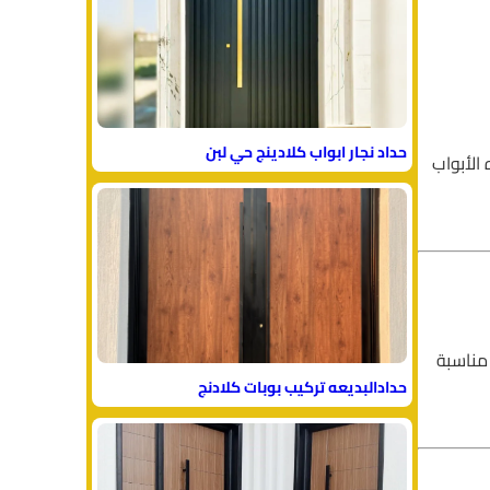
حداد نجار ابواب كلادينج حي لبن
الأبواب
مناسبة
حدادالبديعه تركيب بوبات كلادنج