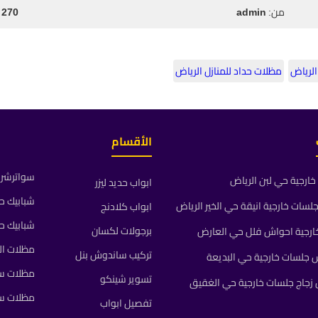
من:
admin
270 مشاهدة
الرياض
مظلات حداد للمنازل الرياض
الأقسام
سواترشرا
ارجية حي لبن الرياض
ابواب حديد ليزر
شبابيك ح
ات خارجية انيقة حي الخير الرياض
ابواب كلادنج
شبابيك ح
برجولات لكسان
رجية احواش فلل حي العارض
مظلات ال
تركيب ساندوش بنل
جلسات خارجية حي البديعة
مظلات سي
تسوير شينكو
جاج جلسات خارجية حي الغقيق
مظلات س
تفصيل ابواب