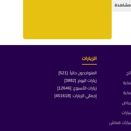
الزيارات
ئح
المتواجدون حالياً: [521]
زيارات اليوم: [3882]
ماية
زيارات الأسبوع: [12646]
ماية
إجمالي الزيارات: [451618]
رياض
ارات
يارات قماش