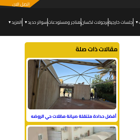
اتصل الان
جلسات خارجية
برجولات لكسان
هناجر ومستودعات
سواتر حديد
المزيد
▼
▼
▼
مقالات ذات صلة
أفضل حدادة متنقلة صيانة مظلات حي الروضه