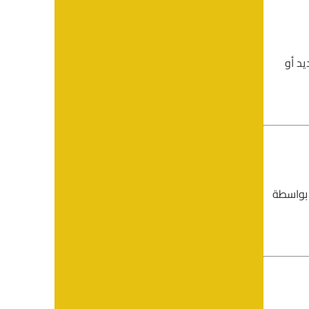
يد أو
 بواسطة