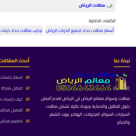
في:
مظلات الرياض
الكلمات الدلالية:
أسعار مظلات حداد لجميع الخزنات الرياض
تركيب مظلات حداد خزنات 
نبذة عنا
أحدث المقالات
📅
اسعار جلسات خ
📅
افضل شركة جلس
مظلات وسواتر معالم الرياض في الرياض تقدم أفضل
📅
غرف جلسات خا
حلول التظليل والحماية بجودة عالية، تشمل مظلات
📅
تفصيل مجالس 
السيارات، السواتر، البرجولات، الهناجر، بيوت الشعر،
📅
تصميم مجلس ز
والخيام.