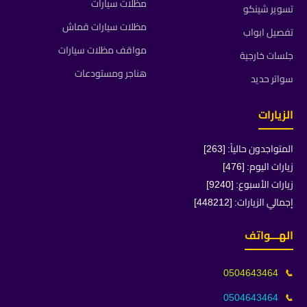
مظلات سيارات
تسوير شينكو
مظلات سيارات قماش
تفصيل ابواب
مواقف مظلات سيارات
جلسات خارجية
هناجر ومستودعات
سواتر حديد
الزيارات
المتواجدون حالياً: [263]
زيارات اليوم: [476]
زيارات الأسبوع: [9240]
إجمالي الزيارات: [448212]
الهـــواتف
0504643464
📞
0504643464
📞