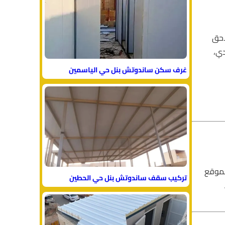
احق
دي،
غرف سكن ساندوتش بنل حي الياسمين
لموقع
تركيب سقف ساندوتش بنل حي الحطين