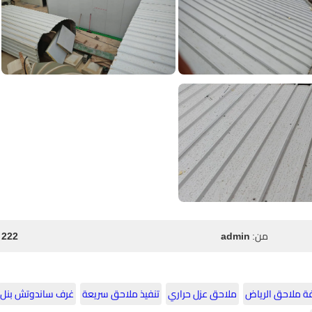
من:
admin
222 مشاهدة
ة ملاحق الرياض
ملاحق عزل حراري
تنفيذ ملاحق سريعة
غرف ساندوتش بنل