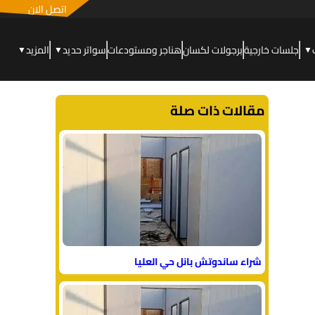
اتصل الان
جلسات خارجية
برجولات لكسان
هناجر ومستودعات
سواتر حديد
المزيد
▼
▼
▼
مقالات ذات صلة
شراء ساندوتش بانل حي العليا