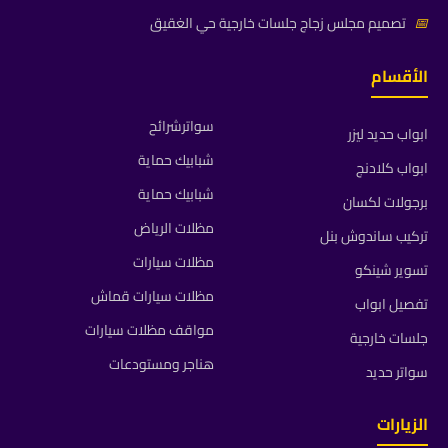
📅
تصميم مجلس زجاج جلسات خارجية حي الغقيق
الأقسام
سواترشرائح
ابواب حديد ليزر
شبابيك حماية
ابواب كلادنج
شبابيك حماية
برجولات لكسان
مظلات الرياض
تركيب ساندوش بنل
مظلات سيارات
تسوير شينكو
مظلات سيارات قماش
تفصيل ابواب
مواقف مظلات سيارات
جلسات خارجية
هناجر ومستودعات
سواتر حديد
الزيارات