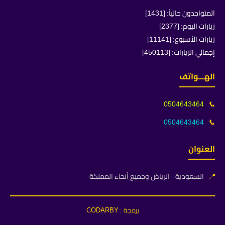
المتواجدون حالياً: [1431]
زيارات اليوم: [2377]
زيارات الأسبوع: [11141]
إجمالي الزيارات: [450113]
الهـــواتف
0504643464
📞
0504643464
📞
العنوان
📍
السعودية - الرياض وجميع أنحاء المملكة
برمجة : CODARBY