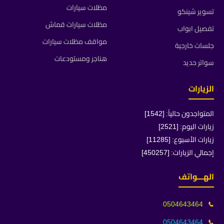
مظلات سيارات
تسوير شينكو
مظلات سيارات قماش
تفصيل ابواب
مواقف مظلات سيارات
جلسات خارجية
هناجر ومستودعات
سواتر حديد
الزيارات
المتواجدون حالياً: [1542]
زيارات اليوم: [2521]
زيارات الأسبوع: [11285]
إجمالي الزيارات: [450257]
الهـــواتف
0504643464
📞
0504643464
📞