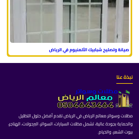
صيانة وتصليح شبابيك الألمنيوم في الرياض
نبذة عنا
مظلات وسواتر معالم الرياض في الرياض تقدم أفضل حلول التظليل
والحماية بجودة عالية، تشمل مظلات السيارات، السواتر، البرجولات، الهناجر،
بيوت الشعر، والخيام.