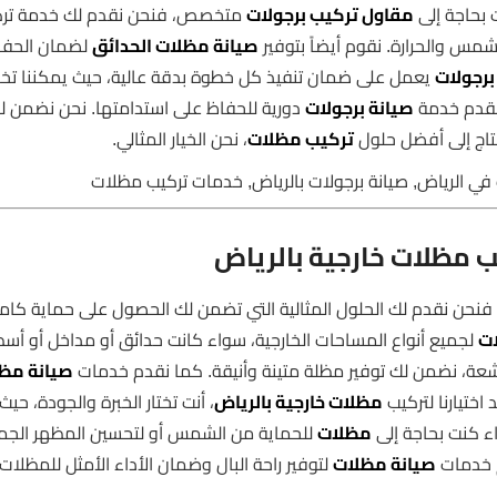
 بحاجة إلى
مقاول تركيب برجولات
متخصص، فنحن نقدم لك خدمة تر
لشمس والحرارة. نقوم أيضاً بتوفير
صيانة مظلات الحدائق
لضمان الحفا
برجولات
يعمل على ضمان تنفيذ كل خطوة بدقة عالية، حيث يمكننا ت
، نقدم خدمة
صيانة برجولات
دورية للحفاظ على استدامتها. نحن نضمن ل
تحتاج إلى أفضل حلول
تركيب مظلات
، نحن الخيار المثالي.
في الرياض, صيانة برجولات بالرياض, خدمات تركيب مظلات
 مظلات خارجية بالرياض
فنحن نقدم لك الحلول المثالية التي تضمن لك الحصول على حماية كام
ت
لجميع أنواع المساحات الخارجية، سواء كانت حدائق أو مداخل أو أس
شعة، نضمن لك توفير مظلة متينة وأنيقة. كما نقدم خدمات
صيانة مظ
اختيارنا لتركيب
مظلات خارجية بالرياض
، أنت تختار الخبرة والجودة، حيث 
اء كنت بحاجة إلى
مظلات
للحماية من الشمس أو لتحسين المظهر الجم
م خدمات
صيانة مظلات
لتوفير راحة البال وضمان الأداء الأمثل للمظلات.