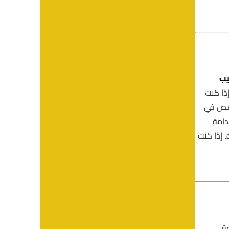
يب
ذا كنت
خصص في
دامة
. إذا كنت
عة