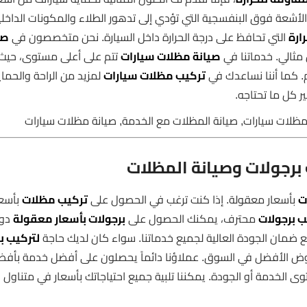
الأشعة فوق البنفسجية التي تؤدي إلى تدهور الطلاء والمكونات الداخلي
ارة
التي تحافظ على درجة الحرارة داخل السيارة. نحن متخصصون في
صي
مثالي. خدماتنا في
صيانة مظلات سيارات
تتم على أعلى مستوى، حيث
 كما أننا نساعدك في
تركيب مظلات سيارات
لمزيد من الراحة والحماية
ير كل ما تحتاجه.
مظلات سيارات, صيانة المظلات مع الخدمة, صيانة مظلات سيارات
برجولات وصيانة المظلات
ت
بأسعار معقولة. إذا كنت ترغب في الحصول على
تركيب مظلات
بأسعا
 برجولات
محترف، يمكنك الحصول على
برجولات بأسعار معقولة
دون 
ع ضمان الجودة العالية لجميع خدماتنا. سواء كان لديك حاجة
لتركيب ب
وض الأفضل في السوق. عملاؤنا دائماً يحصلون على أفضل خدمة بأفض
وى الخدمة أو الجودة. يمكننا تلبية جميع احتياجاتك بأسعار في متناول 