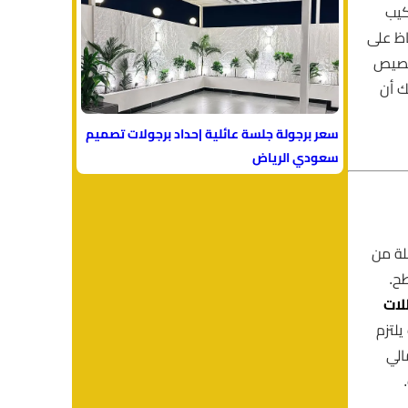
كيب
ظ على
خصيص
ك أن
سعر برجولة جلسة عائلية |حداد برجولات تصميم
سعودي الرياض
لة من
طح.
لات
يلتزم
الي