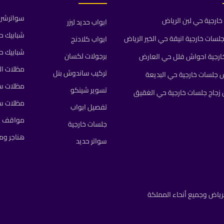
سواترشرا
ارجية حي لبن الرياض
ابواب حديد ليزر
شبابيك ح
ات خارجية انيقة حي الخير الرياض
ابواب كلادنج
شبابيك ح
برجولات لكسان
رجية احواش فلل حي العارض
مظلات ال
تركيب ساندوش بنل
جلسات خارجية حي البديعة
مظلات سي
تسوير شينكو
جاج جلسات خارجية حي الغقيق
مظلات س
تفصيل ابواب
مواقف م
جلسات خارجية
هناجر و
سواتر حديد
رياض وجميع أنحاء المملكة