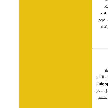
ة.
انة
 نقوم
. لا
ر
التأثير
رجولات
ل سعر،
الجميع