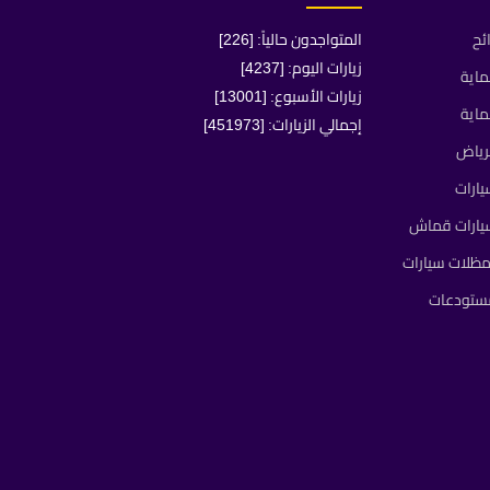
ئح
المتواجدون حالياً: [226]
زيارات اليوم: [4237]
ماية
زيارات الأسبوع: [13001]
ماية
إجمالي الزيارات: [451973]
رياض
ارات
يارات قماش
ظلات سيارات
مستودعات