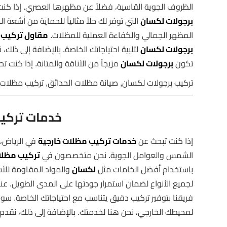
الظروف الجوية القاسية، فضلاً عن مظهرها العصري. إذا كنت
برجولات لكسان
التي توفر لك حلاً مثالياً للحماية من أشعة ا
المظهر الجمالي والكفاءة العملية للمظلات.
مقاول تركيب 
برجولات لكسان
لتلبية احتياجاتك الخاصة. بالإضافة إلى ذلك
تكون
برجولات لكسان
مزيجاً من الأناقة والمتانة. إذا كنت 
تركيب برجولات لكسان, صيانة مظلات الحدائق, تركيب مظلات 
خدمات تركيب
إذا كنت تبحث عن
خدمات تركيب مظلات خارجية
في الرياض، 
الشمس والعوامل الجوية. نحن متخصصون في
تركيب مظلا
باستخدام أفضل الخامات مثل
لكسان
والمواد المقاومة للأ
لجميع الأنواع لضمان استمرار جودتها على المدى الطويل. عند 
فريقنا بتوفير تركيب دقيق يتناسب مع احتياجاتك الخاصة. سو
لمحيطك الخارجي، نحن هنا لخدمتك. بالإضافة إلى ذلك، نقد