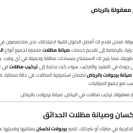
 معقولة بالرياض
لة، فنحن نقدم لك أفضل الحلول لتلبية احتياجاتك. نحن متخصصون في
رارة، بالإضافة إلى تقديم خدمات
صيانة مظلات
متميزة لجميع أنواع
ال
 طويلة، مما يتيح لك الاستمتاع بمساحات مظللة وجميلة في أي وقت. 
ى جودة في التنفيذ والتركيب. سواء كنت بحاجة إلى
تركيب مظلات
في ال
صيانة برجولات بالرياض
لضمان استمرارية المظلات في حالة ممتازة. م
سب مع جميع الميزانيات.
ر معقولة, تركيب مظلات في الرياض, صيانة برجولات بالرياض
كسان وصيانة مظلات الحدائق
الخارجية في منزلك أو شركتك. تتميز
برجولات لكسان
بمتانتها وقدرتها 