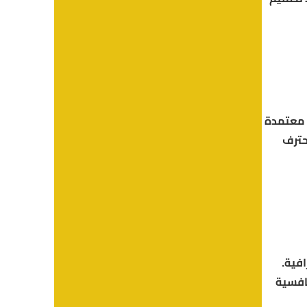
 معتمدة
حترف
فية.
نافسية