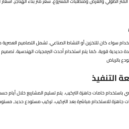
تر الطولي والعرض ومتطلبات المشروع. سعر متر بناء الهناجر, أسعار ال
تخدام سواء كان للتخزين أو النشاط الصناعي. تشمل التصاميم العصرية 
حديدية قوية. كما يتم استخدام أحدث البرمجيات الهندسية. تصميم 
دع بالرياض
 التنفيذ
باستخدام خامات جاهزة التركيب. يتم تسليم المشاريع خلال أيام حس
عات جاهزة للاستخدام مباشرة بعد التركيب. تركيب مستودع حديد, مستو