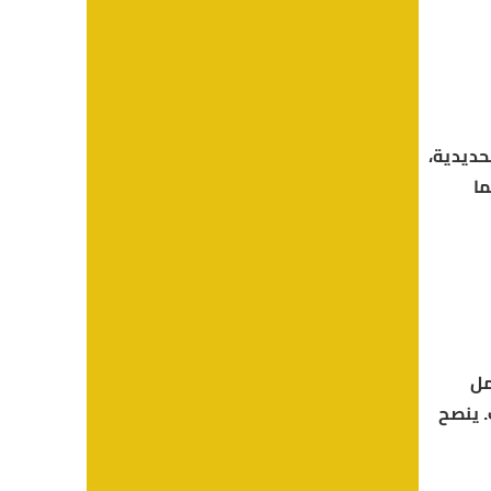
لحديدية،
ما
مل
. ينصح