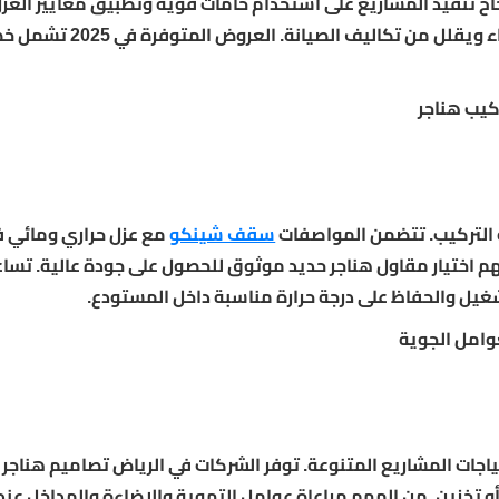
ح تنفيذ المشاريع على استخدام خامات قوية وتطبيق معايير العزل
والمائي. تركيب هنجر بمواصفات حديثة يعزز من عمر البناء ويقلل من ت
كيب هناجر
لة التركيب. تتضمن المواصفات
سقف شينكو
مع عزل حراري ومائي ف
 اختيار مقاول هناجر حديد موثوق للحصول على جودة عالية. تسا
غيل والحفاظ على درجة حرارة مناسبة داخل المستودع.
وامل الجوية
اجات المشاريع المتنوعة. توفر الشركات في الرياض تصاميم هناجر 
 تخزين. من المهم مراعاة عوامل التهوية والإضاءة والمداخل عن