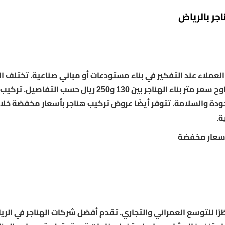
جر بالرياض
 العملاء عند التفكير في بناء مستودعات أو مباني صناعية. تختلف ا
حسب المواصفات، والمساحة، ونوع العزل المستخدم. يتراوح سعر متر بناء الهناجر بين 130 و250 ريال حسب 
ودة والسلامة. تتوفر أيضًا عروض تركيب هناجر بأسعار مخفضة خلا
 بأسعار مخفضة
رًا للتوسع العمراني والتجاري. تقدم أفضل شركات الهناجر في الري