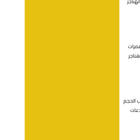
هناجر
ممرات
هناجر
ب الحجم
دعات