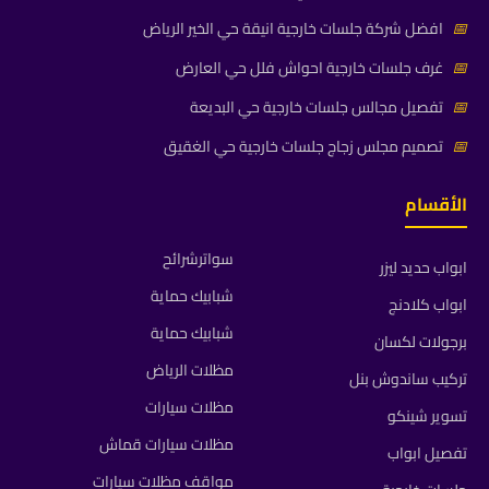
📅
افضل شركة جلسات خارجية انيقة حي الخير الرياض
📅
غرف جلسات خارجية احواش فلل حي العارض
📅
تفصيل مجالس جلسات خارجية حي البديعة
📅
تصميم مجلس زجاج جلسات خارجية حي الغقيق
الأقسام
سواترشرائح
ابواب حديد ليزر
شبابيك حماية
ابواب كلادنج
شبابيك حماية
برجولات لكسان
مظلات الرياض
تركيب ساندوش بنل
مظلات سيارات
تسوير شينكو
مظلات سيارات قماش
تفصيل ابواب
مواقف مظلات سيارات