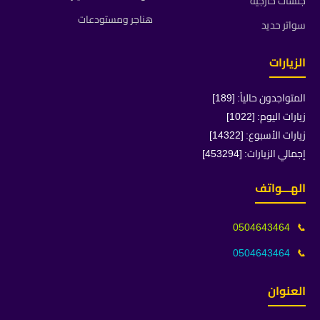
جلسات خارجية
هناجر ومستودعات
سواتر حديد
الزيارات
المتواجدون حالياً: [189]
زيارات اليوم: [1022]
زيارات الأسبوع: [14322]
إجمالي الزيارات: [453294]
الهـــواتف
0504643464
📞
0504643464
📞
العنوان