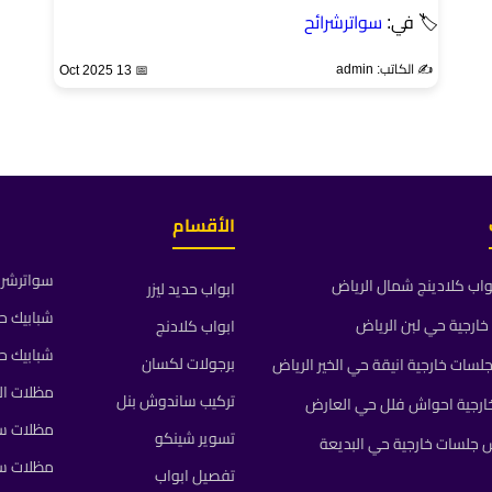
🏷 في:
سواترشرائح
✍️ الكاتب: admin
📅 13 Oct 2025
الأقسام
سواترشرا
واب كلادينج شمال الرياض
ابواب حديد ليزر
شبابيك ح
ارجية حي لبن الرياض
ابواب كلادنج
شبابيك ح
برجولات لكسان
ات خارجية انيقة حي الخير الرياض
مظلات ال
تركيب ساندوش بنل
رجية احواش فلل حي العارض
مظلات سي
تسوير شينكو
جلسات خارجية حي البديعة
مظلات س
تفصيل ابواب