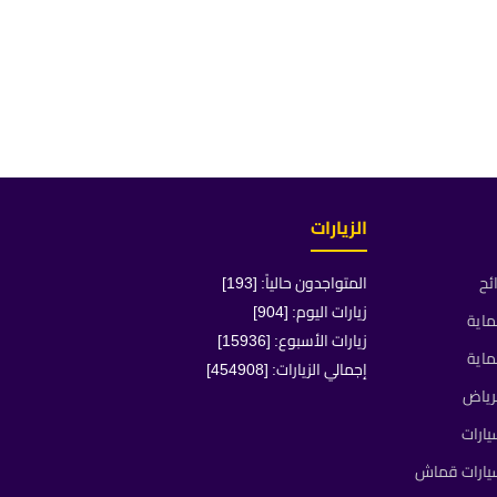
الزيارات
ئح
المتواجدون حالياً: [193]
زيارات اليوم: [904]
ماية
زيارات الأسبوع: [15936]
ماية
إجمالي الزيارات: [454908]
رياض
ارات
يارات قماش