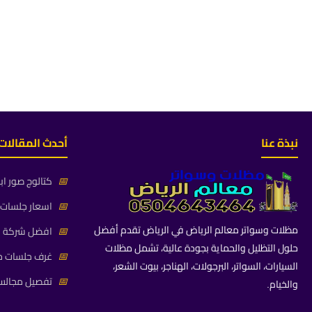
نبذة عنا
أحدث المقالات
📅
كتالوج صور اب
📅
اسعار جلسات خ
مظلات وسواتر معالم الرياض في الرياض تقدم أفضل
📅
افضل شركة جلس
حلول التظليل والحماية بجودة عالية، تشمل مظلات
📅
غرف جلسات خا
السيارات، السواتر، البرجولات، الهناجر، بيوت الشعر،
📅
تفصيل مجالس 
والخيام.