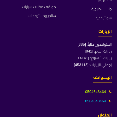
تفصيل ابواب
مواقف مظلات سيارات
جلسات خارجية
هناجر ومستودعات
سواتر حديد
الزيارات
المتواجدون حالياً: [385]
زيارات اليوم: [841]
زيارات الأسبوع: [14141]
إجمالي الزيارات: [453113]
الهـــواتف
0504643464
📞
0504643464
📞
العنوان