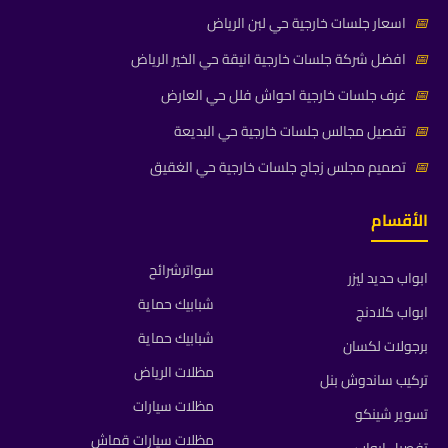
📅
اسعار جلسات خارجية حي لبن الرياض
📅
افضل شركة جلسات خارجية انيقة حي الخير الرياض
📅
غرف جلسات خارجية احواش فلل حي العارض
📅
تفصيل مجالس جلسات خارجية حي البديعة
📅
تصميم مجلس زجاج جلسات خارجية حي الغقيق
الأقسام
سواترشرائح
ابواب حديد ليزر
شبابيك حماية
ابواب كلادنج
شبابيك حماية
برجولات لكسان
مظلات الرياض
تركيب ساندوش بنل
مظلات سيارات
تسوير شينكو
مظلات سيارات قماش