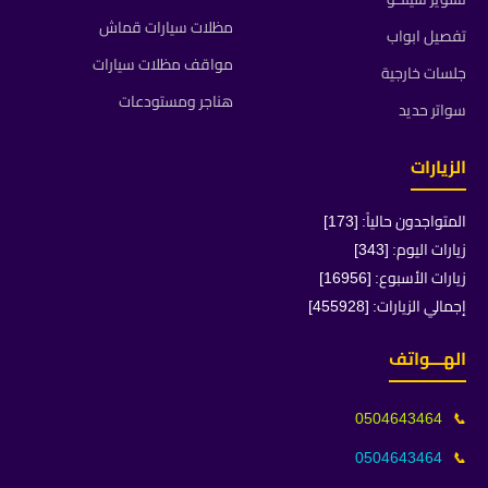
مظلات سيارات قماش
تفصيل ابواب
مواقف مظلات سيارات
جلسات خارجية
هناجر ومستودعات
سواتر حديد
الزيارات
المتواجدون حالياً: [173]
زيارات اليوم: [343]
زيارات الأسبوع: [16956]
إجمالي الزيارات: [455928]
الهـــواتف
0504643464
📞
0504643464
📞