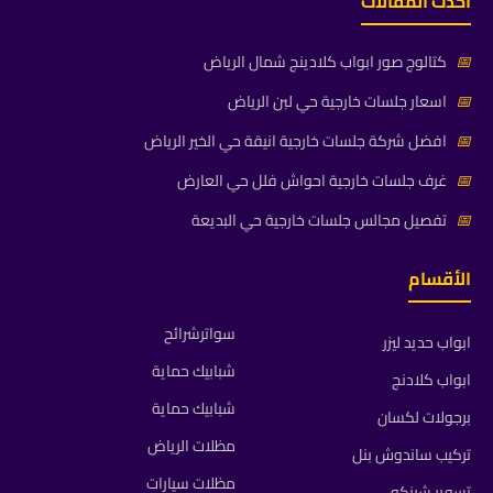
أحدث المقالات
📅
كتالوج صور ابواب كلادينج شمال الرياض
📅
اسعار جلسات خارجية حي لبن الرياض
📅
افضل شركة جلسات خارجية انيقة حي الخير الرياض
📅
غرف جلسات خارجية احواش فلل حي العارض
📅
تفصيل مجالس جلسات خارجية حي البديعة
الأقسام
سواترشرائح
ابواب حديد ليزر
شبابيك حماية
ابواب كلادنج
شبابيك حماية
برجولات لكسان
مظلات الرياض
تركيب ساندوش بنل
مظلات سيارات
تسوير شينكو