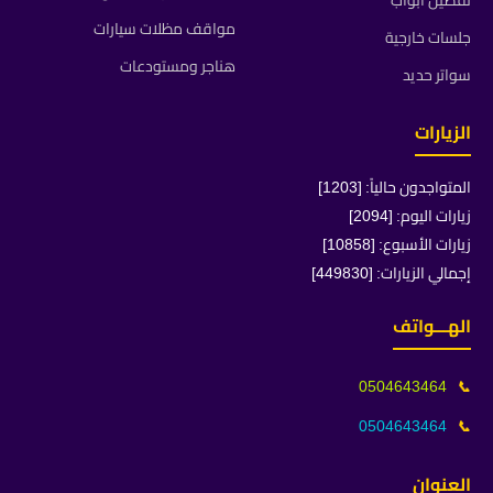
تفصيل ابواب
مواقف مظلات سيارات
جلسات خارجية
هناجر ومستودعات
سواتر حديد
الزيارات
المتواجدون حالياً: [1203]
زيارات اليوم: [2094]
زيارات الأسبوع: [10858]
إجمالي الزيارات: [449830]
الهـــواتف
0504643464
📞
0504643464
📞
العنوان