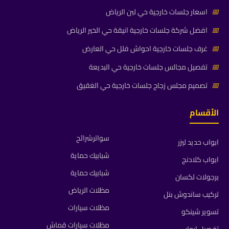
📅
اسعار جلسات خارجية حي لبن الرياض
📅
افضل شركة جلسات خارجية انيقة حي الخير الرياض
📅
غرف جلسات خارجية احواش فلل حي العارض
📅
تفصيل مجالس جلسات خارجية حي البديعة
📅
تصميم مجلس زجاج جلسات خارجية حي الغقيق
الأقسام
سواترشرائح
ابواب حديد ليزر
شبابيك حماية
ابواب كلادنج
شبابيك حماية
برجولات لكسان
مظلات الرياض
تركيب ساندوش بنل
مظلات سيارات
تسوير شينكو
مظلات سيارات قماش