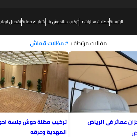
الرئيسية
مظلات سيارات
تركيب ساندوش بنل
شبابيك حماية
تفصيل ابواب
▼
مقالات مرتبطة بـ
# مظلات قماش
ان عمائر في الرياض
تركيب مظلة حوش جلسة اح
المهدية وعرقه
اض