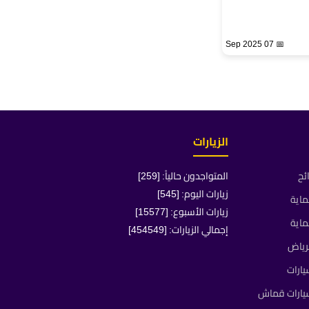
📅 07 Sep 2025
الزيارات
ئح
المتواجدون حالياً: [259]
زيارات اليوم: [545]
ماية
زيارات الأسبوع: [15577]
ماية
إجمالي الزيارات: [454549]
رياض
ارات
يارات قماش