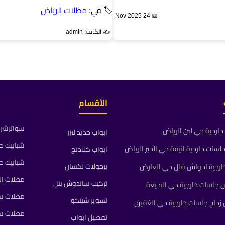
🏷 في:
مظلات الرياض
📅 24 Nov 2025
✍️ الكاتب: admin
الأقسام
سواترشرا
ارجية حي لبن الرياض
ابواب حديد ليزر
شبابيك ح
ات خارجية انيقة حي الخير الرياض
ابواب كلادنج
شبابيك ح
برجولات لكسان
رجية احواش فلل حي العارض
مظلات ال
تركيب ساندوش بنل
جلسات خارجية حي البديعة
مظلات سي
تسوير شينكو
جاج جلسات خارجية حي الغقيق
مظلات س
تفصيل ابواب