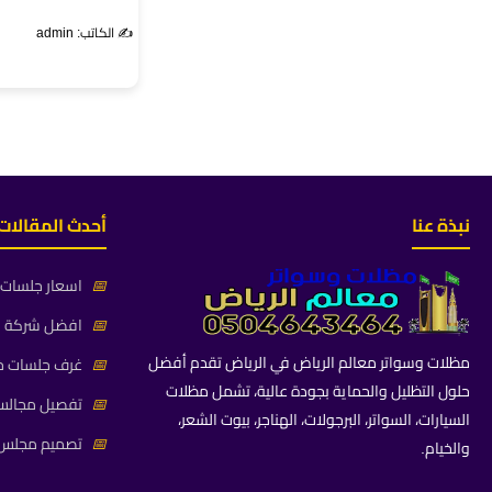
✍️ الكاتب: admin
نبذة عنا
أحدث المقالات
📅
اسعار جلسات خ
📅
افضل شركة جلس
مظلات وسواتر معالم الرياض في الرياض تقدم أفضل
📅
غرف جلسات خا
حلول التظليل والحماية بجودة عالية، تشمل مظلات
📅
تفصيل مجالس 
السيارات، السواتر، البرجولات، الهناجر، بيوت الشعر،
📅
تصميم مجلس ز
والخيام.