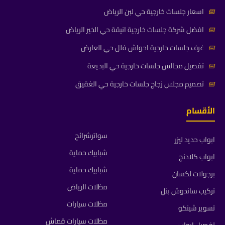
📅
اسعار جلسات خارجية حي لبن الرياض
📅
افضل شركة جلسات خارجية انيقة حي الخير الرياض
📅
غرف جلسات خارجية احواش فلل حي العارض
📅
تفصيل مجالس جلسات خارجية حي البديعة
📅
تصميم مجلس زجاج جلسات خارجية حي الغقيق
الأقسام
سواترشرائح
ابواب حديد ليزر
شبابيك حماية
ابواب كلادنج
شبابيك حماية
برجولات لكسان
مظلات الرياض
تركيب ساندوش بنل
مظلات سيارات
تسوير شينكو
مظلات سيارات قماش