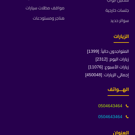
تفصيل ابواب
مواقف مظلات سيارات
جلسات خارجية
هناجر ومستودعات
سواتر حديد
الزيارات
المتواجدون حالياً: [1399]
زيارات اليوم: [2312]
زيارات الأسبوع: [11076]
إجمالي الزيارات: [450048]
الهـــواتف
0504643464
📞
0504643464
📞
العنوان