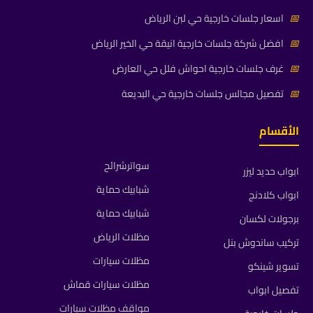
📅
اسعار جلسات خارجية حي لبن الرياض
📅
افضل شركة جلسات خارجية انيقة حي الخير الرياض
📅
غرف جلسات خارجية احواش فلل حي العارض
📅
تفصيل مجالس جلسات خارجية حي البديعة
الأقسام
سواترشرائح
ابواب حديد ليزر
شبابيك حماية
ابواب كلادنج
شبابيك حماية
برجولات لكسان
مظلات الرياض
تركيب ساندوش بنل
مظلات سيارات
تسوير شينكو
مظلات سيارات قماش
تفصيل ابواب
مواقف مظلات سيارات