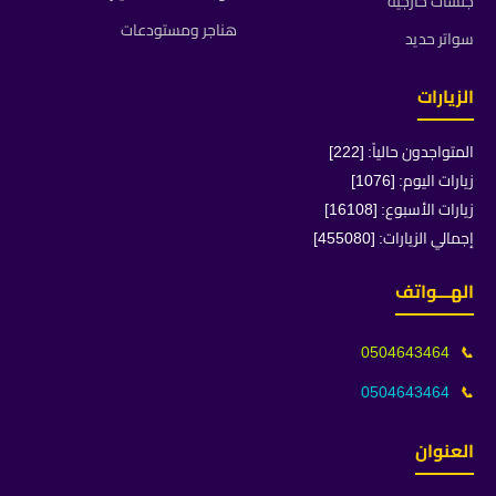
جلسات خارجية
هناجر ومستودعات
سواتر حديد
الزيارات
المتواجدون حالياً: [222]
زيارات اليوم: [1076]
زيارات الأسبوع: [16108]
إجمالي الزيارات: [455080]
الهـــواتف
0504643464
📞
0504643464
📞
العنوان