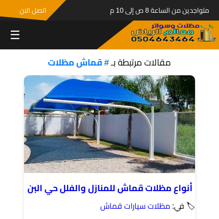
متواجدين من الساعة 8 ص إلى 10 م
اتصل الان
☰
مقالات مرتبطة بـ
# قماش مظلات
أنواع مظلات قماش للمنازل والفلل حي البن
🏷 في:
مظلات سيارات قماش