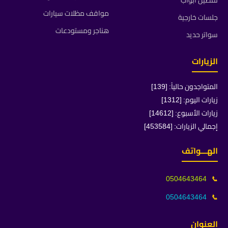
تفصيل ابواب
مواقف مظلات سيارات
جلسات خارجية
هناجر ومستودعات
سواتر حديد
الزيارات
المتواجدون حالياً: [139]
زيارات اليوم: [1312]
زيارات الأسبوع: [14612]
إجمالي الزيارات: [453584]
الهـــواتف
0504643464
📞
0504643464
📞
العنوان