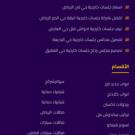
📅
اسعار جلسات خارجية حي لبن الرياض
📅
افضل شركة جلسات خارجية انيقة حي الخير الرياض
📅
غرف جلسات خارجية احواش فلل حي العارض
📅
تفصيل مجالس جلسات خارجية حي البديعة
📅
تصميم مجلس زجاج جلسات خارجية حي الغقيق
الأقسام
سواترشرائح
ابواب حديد ليزر
شبابيك حماية
ابواب كلادنج
شبابيك حماية
برجولات لكسان
مظلات الرياض
تركيب ساندوش بنل
مظلات سيارات
تسوير شينكو
مظلات سيارات قماش