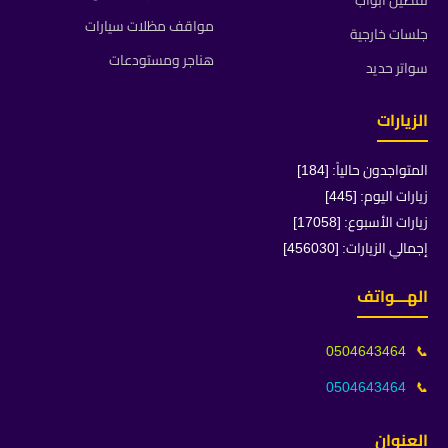
تفصيل ابواب
مواقف مظلات سيارات
جلسات خارجية
هناجر ومستودعات
سواتر حديد
الزيارات
المتواجدون حالياً: [184]
زيارات اليوم: [445]
زيارات الأسبوع: [17058]
إجمالي الزيارات: [456030]
الهـــواتف
0504643464
📞
0504643464
📞
العنوان