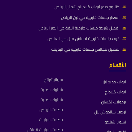
📅
كتالوج صور ابواب كلادينج شمال الرياض
📅
اسعار جلسات خارجية حي لبن الرياض
📅
افضل شركة جلسات خارجية انيقة حي الخير الرياض
📅
غرف جلسات خارجية احواش فلل حي العارض
📅
تفصيل مجالس جلسات خارجية حي البديعة
الأقسام
سواترشرائح
ابواب حديد ليزر
شبابيك حماية
ابواب كلادنج
شبابيك حماية
برجولات لكسان
مظلات الرياض
تركيب ساندوش بنل
مظلات سيارات
تسوير شينكو
مظلات سيارات قماش