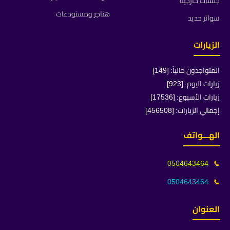
جلسات خارجية
هناجر ومستودعات
سواتر حديد
الزيارات
المتواجدون حالياً: [149]
زيارات اليوم: [923]
زيارات الأسبوع: [17536]
إجمالي الزيارات: [456508]
الهـــواتف
0504643464
📞
0504643464
📞
العنوان