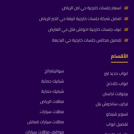
📅
اسعار جلسات خارجية حي لبن الرياض
📅
افضل شركة جلسات خارجية انيقة حي الخير الرياض
📅
غرف جلسات خارجية احواش فلل حي العارض
📅
تفصيل مجالس جلسات خارجية حي البديعة
الأقسام
سواترشرائح
ابواب حديد ليزر
شبابيك حماية
ابواب كلادنج
شبابيك حماية
برجولات لكسان
مظلات الرياض
تركيب ساندوش بنل
مظلات سيارات
تسوير شينكو
مظلات سيارات قماش
تفصيل ابواب
مواقف مظلات سيارات