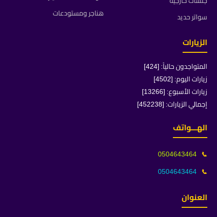
جلسات خارجية
هناجر ومستودعات
سواتر حديد
الزيارات
المتواجدون حالياً: [424]
زيارات اليوم: [4502]
زيارات الأسبوع: [13266]
إجمالي الزيارات: [452238]
الهـــواتف
0504643464
📞
0504643464
📞
العنوان