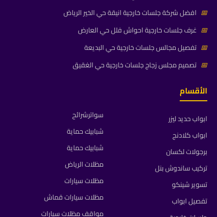
📅
افضل شركة جلسات خارجية انيقة حي الخير الرياض
📅
غرف جلسات خارجية احواش فلل حي العارض
📅
تفصيل مجالس جلسات خارجية حي البديعة
📅
تصميم مجلس زجاج جلسات خارجية حي الغقيق
الأقسام
سواترشرائح
ابواب حديد ليزر
شبابيك حماية
ابواب كلادنج
شبابيك حماية
برجولات لكسان
مظلات الرياض
تركيب ساندوش بنل
مظلات سيارات
تسوير شينكو
مظلات سيارات قماش
تفصيل ابواب
مواقف مظلات سيارات