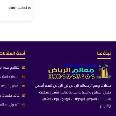
✍️ الكاتب: admin
نبذة عنا
أحدث المقالات
📅
كتالوج صور اب
📅
اسعار جلسات خ
مظلات وسواتر معالم الرياض في الرياض تقدم أفضل
📅
افضل شركة جلس
حلول التظليل والحماية بجودة عالية، تشمل مظلات
📅
غرف جلسات خا
السيارات، السواتر، البرجولات، الهناجر، بيوت الشعر،
📅
تفصيل مجالس 
والخيام.