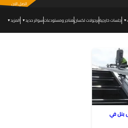
اتصل الان
جلسات خارجية
برجولات لكسان
هناجر ومستودعات
سواتر حديد
المزيد
▼
▼
▼
بنل في