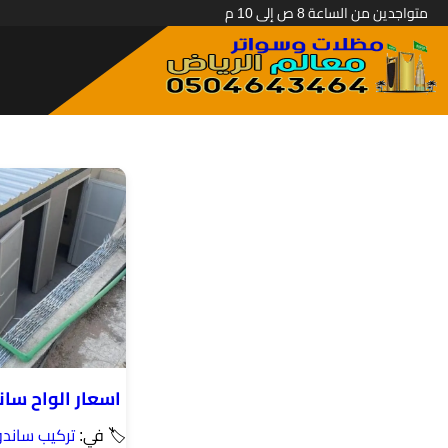
متواجدين من الساعة 8 ص إلى 10 م
اسعار الواح سا
🏷 في:
تركيب ساند