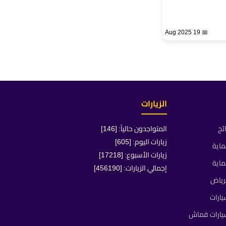
📅 19 Aug 2025
الزيارات
ئح
المتواجدون حالياً: [146]
زيارات اليوم: [605]
ماية
زيارات الأسبوع: [17218]
ماية
إجمالي الزيارات: [456190]
رياض
ارات
يارات قماش