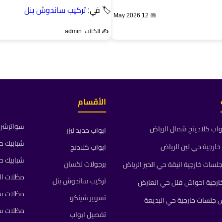
🏷 في:
تركيب ساندوش بنل
📅 12 May 2026
✍️ الكاتب: admin
الأقسام
سواترشرا
واب كلادينج شمال الرياض
ابواب حديد ليزر
شبابيك ح
ارجية حي لبن الرياض
ابواب كلادنج
شبابيك ح
برجولات لكسان
ات خارجية انيقة حي الخير الرياض
مظلات ال
تركيب ساندوش بنل
رجية احواش فلل حي العارض
مظلات سي
تسوير شينكو
جلسات خارجية حي البديعة
مظلات س
تفصيل ابواب