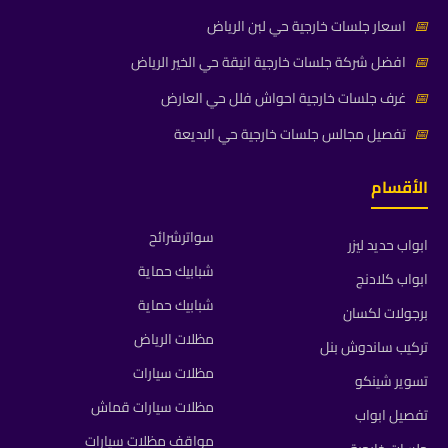
📅
اسعار جلسات خارجية حي لبن الرياض
📅
افضل شركة جلسات خارجية انيقة حي الخير الرياض
📅
غرف جلسات خارجية احواش فلل حي العارض
📅
تفصيل مجالس جلسات خارجية حي البديعة
الأقسام
سواترشرائح
ابواب حديد ليزر
شبابيك حماية
ابواب كلادنج
شبابيك حماية
برجولات لكسان
مظلات الرياض
تركيب ساندوش بنل
مظلات سيارات
تسوير شينكو
مظلات سيارات قماش
تفصيل ابواب
مواقف مظلات سيارات