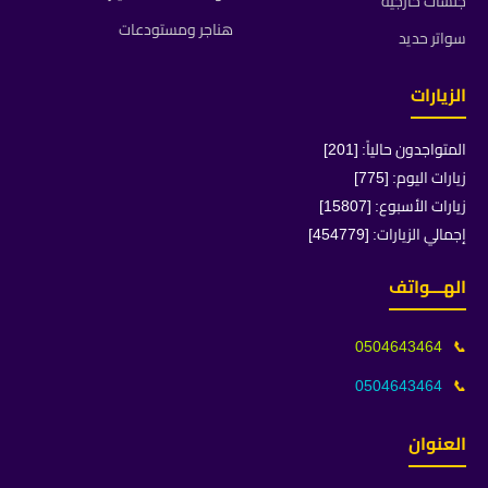
جلسات خارجية
هناجر ومستودعات
سواتر حديد
الزيارات
المتواجدون حالياً: [201]
زيارات اليوم: [775]
زيارات الأسبوع: [15807]
إجمالي الزيارات: [454779]
الهـــواتف
0504643464
📞
0504643464
📞
العنوان