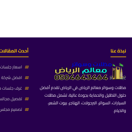
نبذة عنا
أحدث المقالات
📅
اسعار جلسات خ
📅
افضل شركة جلس
مظلات وسواتر معالم الرياض في الرياض تقدم أفضل
📅
غرف جلسات خا
حلول التظليل والحماية بجودة عالية، تشمل مظلات
📅
تفصيل مجالس 
السيارات، السواتر، البرجولات، الهناجر، بيوت الشعر،
📅
تصميم مجلس ز
والخيام.