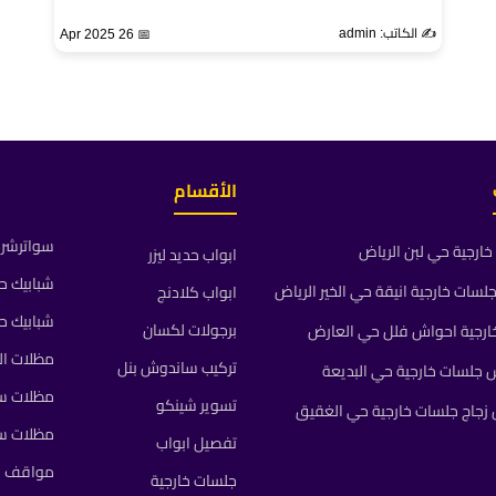
✍️ الكاتب: admin
📅 26 Apr 2025
الأقسام
سواترشرا
ارجية حي لبن الرياض
ابواب حديد ليزر
شبابيك ح
ات خارجية انيقة حي الخير الرياض
ابواب كلادنج
شبابيك ح
برجولات لكسان
رجية احواش فلل حي العارض
مظلات ال
تركيب ساندوش بنل
جلسات خارجية حي البديعة
مظلات سي
تسوير شينكو
جاج جلسات خارجية حي الغقيق
مظلات س
تفصيل ابواب
مواقف م
جلسات خارجية