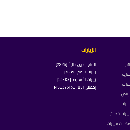
الزيارات
ئح
المتواجدون حالياً: [2225]
زيارات اليوم: [3639]
ماية
زيارات الأسبوع: [12403]
ماية
إجمالي الزيارات: [451375]
رياض
ارات
يارات قماش
ظلات سيارات