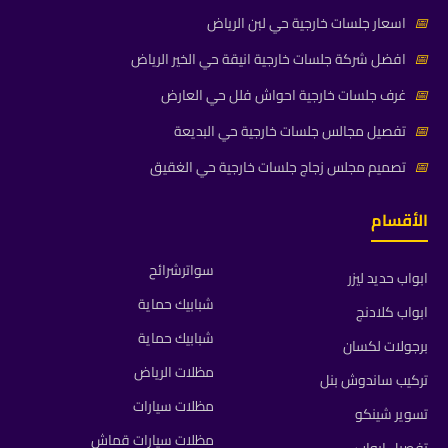
📅
اسعار جلسات خارجية حي لبن الرياض
📅
افضل شركة جلسات خارجية انيقة حي الخير الرياض
📅
غرف جلسات خارجية احواش فلل حي العارض
📅
تفصيل مجالس جلسات خارجية حي البديعة
📅
تصميم مجلس زجاج جلسات خارجية حي الغقيق
الأقسام
سواترشرائح
ابواب حديد ليزر
شبابيك حماية
ابواب كلادنج
شبابيك حماية
برجولات لكسان
مظلات الرياض
تركيب ساندوش بنل
مظلات سيارات
تسوير شينكو
مظلات سيارات قماش