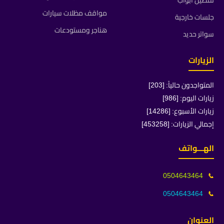
تفصيل ابواب
مواقف مظلات سيارات
جلسات خارجية
هناجر ومستودعات
سواتر حديد
الزيارات
المتواجدون حالياً: [203]
زيارات اليوم: [986]
زيارات الأسبوع: [14286]
إجمالي الزيارات: [453258]
الهـــواتف
0504643464
📞
0504643464
📞
العنوان