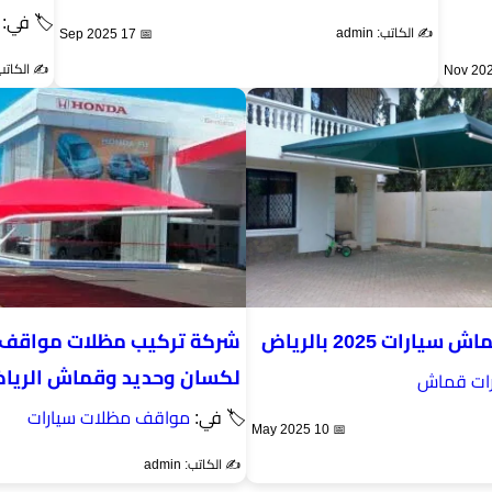
🏷 في:
✍️ الكاتب: admin
📅 17 Sep 2025
✍️ الكاتب: min
رات 2025 بالرياض
شركة تركيب مظلات مواقف 
لكسان وحديد وقماش الريا
رات قماش
🏷 في:
مواقف مظلات سيارات
📅 10 May 2025
✍️ الكاتب: admin