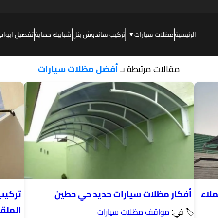
الرئيسية
مظلات سيارات
تركيب ساندوش بنل
شبابيك حماية
تفصيل ابواب
▼
مقالات مرتبطة بـ
أفضل مظلات سيارات
ملاء
أفكار مظلات سيارات حديد حي حطين
تركيب
الملقا
🏷 في:
مواقف مظلات سيارات