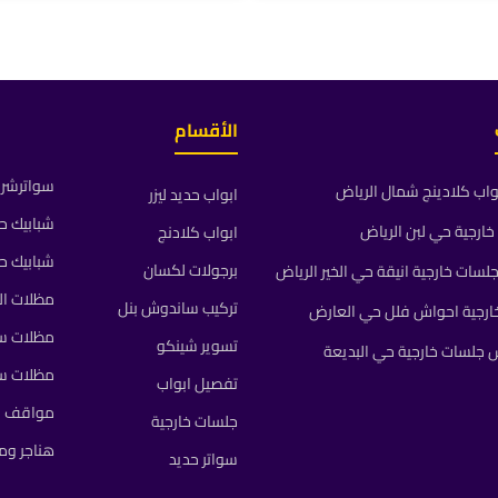
الأقسام
سواترشرا
واب كلادينج شمال الرياض
ابواب حديد ليزر
شبابيك ح
ارجية حي لبن الرياض
ابواب كلادنج
شبابيك ح
برجولات لكسان
ات خارجية انيقة حي الخير الرياض
مظلات ال
تركيب ساندوش بنل
رجية احواش فلل حي العارض
مظلات سي
تسوير شينكو
جلسات خارجية حي البديعة
مظلات س
تفصيل ابواب
مواقف م
جلسات خارجية
هناجر و
سواتر حديد