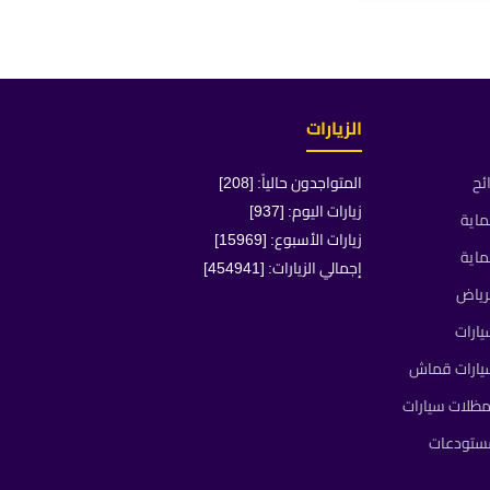
الزيارات
ئح
المتواجدون حالياً: [208]
زيارات اليوم: [937]
ماية
زيارات الأسبوع: [15969]
ماية
إجمالي الزيارات: [454941]
رياض
ارات
يارات قماش
ظلات سيارات
مستودعات