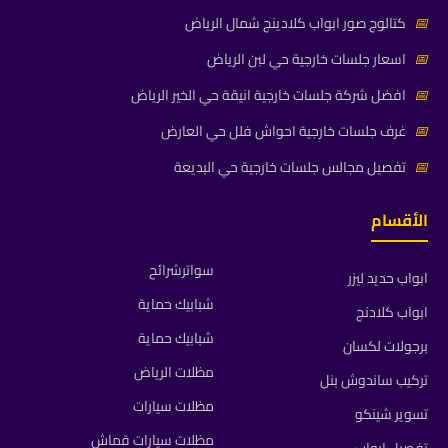
📅
كتالوج صور ابواب كلادينج شمال الرياض
📅
اسعار جلسات خارجية حي لبن الرياض
📅
افضل شركة جلسات خارجية انيقة حي الخير الرياض
📅
غرف جلسات خارجية احواش فلل حي العارض
📅
تفصيل مجالس جلسات خارجية حي البديعة
الأقسام
سواترشرائح
ابواب حديد ليزر
شبابيك حماية
ابواب كلادنج
شبابيك حماية
برجولات لكسان
مظلات الرياض
تركيب ساندوش بنل
مظلات سيارات
تسوير شينكو
مظلات سيارات قماش