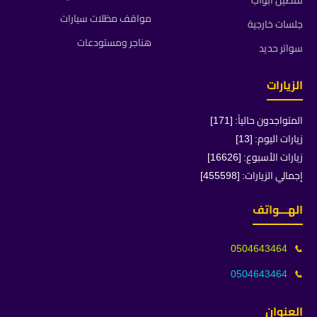
تفصيل ابواب
مواقف مظلات سيارات
جلسات خارجية
هناجر ومستودعات
سواتر حديد
الزيارات
المتواجدون حالياً: [171]
زيارات اليوم: [13]
زيارات الأسبوع: [16626]
إجمالي الزيارات: [455598]
الهـــواتف
0504643464
📞
0504643464
📞
العنوان