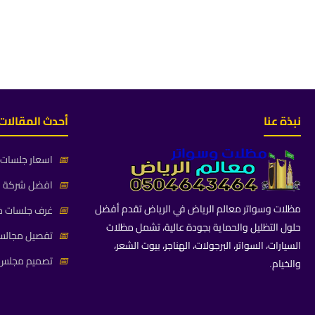
نبذة عنا
أحدث المقالات
📅
اسعار جلسات خ
📅
افضل شركة جلس
مظلات وسواتر معالم الرياض في الرياض تقدم أفضل
📅
غرف جلسات خا
حلول التظليل والحماية بجودة عالية، تشمل مظلات
📅
تفصيل مجالس 
السيارات، السواتر، البرجولات، الهناجر، بيوت الشعر،
📅
تصميم مجلس ز
والخيام.