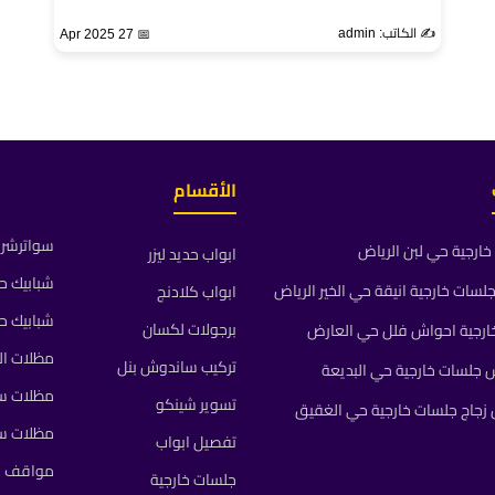
✍️ الكاتب: admin
📅 27 Apr 2025
الأقسام
سواترشرا
ارجية حي لبن الرياض
ابواب حديد ليزر
شبابيك ح
ات خارجية انيقة حي الخير الرياض
ابواب كلادنج
شبابيك ح
برجولات لكسان
رجية احواش فلل حي العارض
مظلات ال
تركيب ساندوش بنل
جلسات خارجية حي البديعة
مظلات سي
تسوير شينكو
جاج جلسات خارجية حي الغقيق
مظلات س
تفصيل ابواب
مواقف م
جلسات خارجية