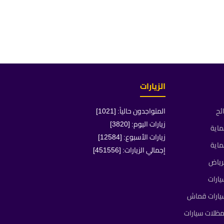
الزيارات
ئح
المتواجدون حالياً: [1021]
زيارات اليوم: [3820]
ماية
زيارات الأسبوع: [12584]
ماية
إجمالي الزيارات: [451556]
رياض
ارات
يارات قماش
ظلات سيارات