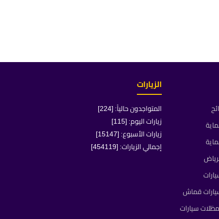
الزيارات
ئح
المتواجدون حالياً: [224]
زيارات اليوم: [115]
ماية
زيارات الأسبوع: [15147]
ماية
إجمالي الزيارات: [454119]
رياض
ارات
يارات قماش
ظلات سيارات