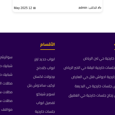
✍️ الكاتب: admin
📅 12 May 2025
الأقسام
سواترشرا
ارجية حي لبن الرياض
ابواب حديد ليزر
شبابيك ح
ات خارجية انيقة حي الخير الرياض
ابواب كلادنج
شبابيك ح
برجولات لكسان
رجية احواش فلل حي العارض
مظلات ال
تركيب ساندوش بنل
جلسات خارجية حي البديعة
مظلات سي
تسوير شينكو
جاج جلسات خارجية حي الغقيق
مظلات س
تفصيل ابواب
مواقف م
جلسات خارجية