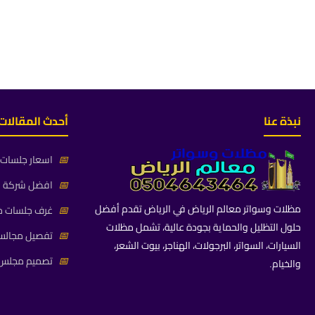
نبذة عنا
أحدث المقالات
📅
اسعار جلسات خ
📅
افضل شركة جلس
مظلات وسواتر معالم الرياض في الرياض تقدم أفضل
📅
غرف جلسات خا
حلول التظليل والحماية بجودة عالية، تشمل مظلات
📅
تفصيل مجالس 
السيارات، السواتر، البرجولات، الهناجر، بيوت الشعر،
📅
تصميم مجلس ز
والخيام.