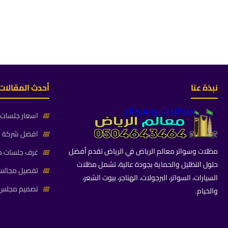
نبذة عنا
أحدث المقالات
📅
اسعار جلسات خ
📅
افضل شركة جلس
مظلات وسواتر معالم الرياض في الرياض تقدم أفضل
📅
غرف جلسات خا
حلول التظليل والحماية بجودة عالية، تشمل مظلات
📅
تفصيل مجالس 
السيارات، السواتر، البرجولات، الهناجر، بيوت الشعر،
📅
تصميم مجلس ز
والخيام.