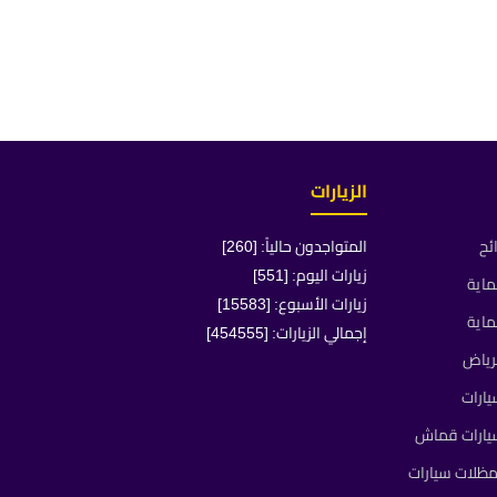
الزيارات
ئح
المتواجدون حالياً: [260]
زيارات اليوم: [551]
ماية
زيارات الأسبوع: [15583]
ماية
إجمالي الزيارات: [454555]
رياض
ارات
يارات قماش
ظلات سيارات