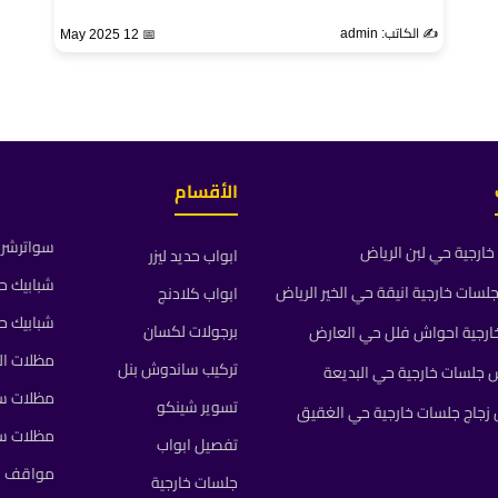
✍️ الكاتب: admin
📅 12 May 2025
الأقسام
سواترشرا
ارجية حي لبن الرياض
ابواب حديد ليزر
شبابيك ح
ات خارجية انيقة حي الخير الرياض
ابواب كلادنج
شبابيك ح
برجولات لكسان
رجية احواش فلل حي العارض
مظلات ال
تركيب ساندوش بنل
جلسات خارجية حي البديعة
مظلات سي
تسوير شينكو
جاج جلسات خارجية حي الغقيق
مظلات س
تفصيل ابواب
مواقف م
جلسات خارجية