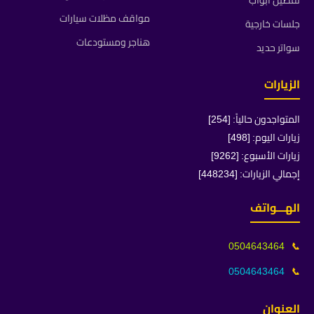
تفصيل ابواب
مواقف مظلات سيارات
جلسات خارجية
هناجر ومستودعات
سواتر حديد
الزيارات
المتواجدون حالياً: [254]
زيارات اليوم: [498]
زيارات الأسبوع: [9262]
إجمالي الزيارات: [448234]
الهـــواتف
0504643464
📞
0504643464
📞
العنوان