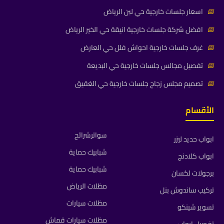
📅
اسعار جلسات خارجية حي لبن الرياض
📅
افضل شركة جلسات خارجية انيقة حي الخير الرياض
📅
غرف جلسات خارجية احواش فلل حي العارض
📅
تفصيل مجالس جلسات خارجية حي البديعة
📅
تصميم مجلس زجاج جلسات خارجية حي الغقيق
الأقسام
سواترشرائح
ابواب حديد ليزر
شبابيك حماية
ابواب كلادنج
شبابيك حماية
برجولات لكسان
مظلات الرياض
تركيب ساندوش بنل
مظلات سيارات
تسوير شينكو
مظلات سيارات قماش