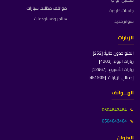
تفصيل ابواب
مواقف مظلات سيارات
جلسات خارجية
هناجر ومستودعات
سواتر حديد
الزيارات
المتواجدون حالياً: [252]
زيارات اليوم: [4203]
زيارات الأسبوع: [12967]
إجمالي الزيارات: [451939]
الهـــواتف
0504643464
📞
0504643464
📞
العنوان