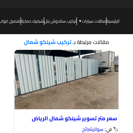
الرئيسية
مظلات سيارات
تركيب ساندوش بنل
شبابيك حماية
تفصيل ابواب
▼
مقالات مرتبطة بـ
تركيب شينكو شمال
سعر متر تسوير شينكو شمال الرياض
🏷 في:
سواترشرائح