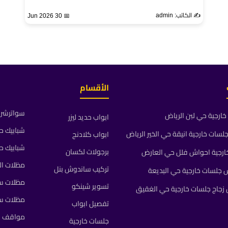
✍️ الكاتب: admin
📅 30 Jun 2026
الأقسام
سواترشرا
ارجية حي لبن الرياض
ابواب حديد ليزر
شبابيك ح
ات خارجية انيقة حي الخير الرياض
ابواب كلادنج
شبابيك ح
برجولات لكسان
رجية احواش فلل حي العارض
مظلات ال
تركيب ساندوش بنل
جلسات خارجية حي البديعة
مظلات سي
تسوير شينكو
جاج جلسات خارجية حي الغقيق
مظلات س
تفصيل ابواب
مواقف م
جلسات خارجية