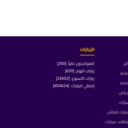
الزيارات
ئح
المتواجدون حالياً: [250]
زيارات اليوم: [620]
ماية
زيارات الأسبوع: [15652]
ماية
إجمالي الزيارات: [454624]
رياض
ارات
يارات قماش
ظلات سيارات