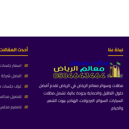
نبذة عنا
أحدث المقالات
📅
اسعار جلسات خ
📅
افضل شركة جلس
مظلات وسواتر معالم الرياض في الرياض تقدم أفضل
📅
غرف جلسات خا
حلول التظليل والحماية بجودة عالية، تشمل مظلات
📅
تفصيل مجالس 
السيارات، السواتر، البرجولات، الهناجر، بيوت الشعر،
📅
تصميم مجلس ز
والخيام.