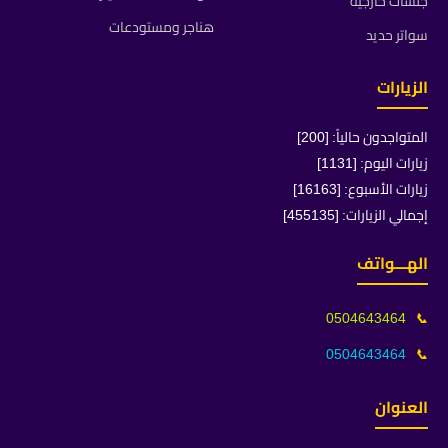
جلسات خارجية
هناجر ومستودعات
سواتر حديد
الزيارات
المتواجدون حالياً: [200]
زيارات اليوم: [1131]
زيارات الأسبوع: [16163]
إجمالي الزيارات: [455135]
الهـــواتف
0504643464
📞
0504643464
📞
العنوان