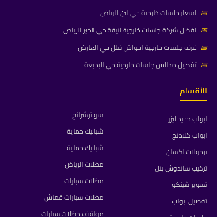
📅
اسعار جلسات خارجية حي لبن الرياض
📅
افضل شركة جلسات خارجية انيقة حي الخير الرياض
📅
غرف جلسات خارجية احواش فلل حي العارض
📅
تفصيل مجالس جلسات خارجية حي البديعة
الأقسام
سواترشرائح
ابواب حديد ليزر
شبابيك حماية
ابواب كلادنج
شبابيك حماية
برجولات لكسان
مظلات الرياض
تركيب ساندوش بنل
مظلات سيارات
تسوير شينكو
مظلات سيارات قماش
تفصيل ابواب
مواقف مظلات سيارات