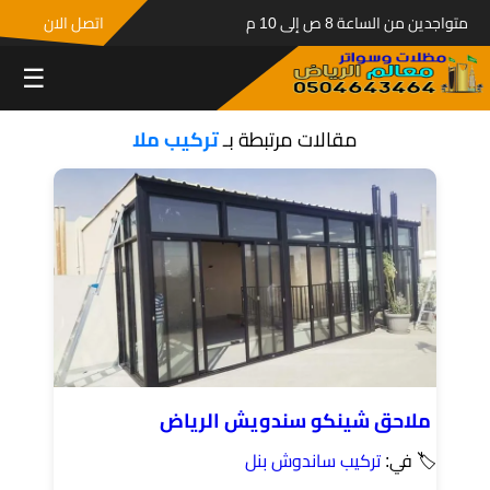
متواجدين من الساعة 8 ص إلى 10 م
اتصل الان
☰
مقالات مرتبطة بـ
تركيب ملا
ملاحق شينكو سندويش الرياض
🏷 في:
تركيب ساندوش بنل