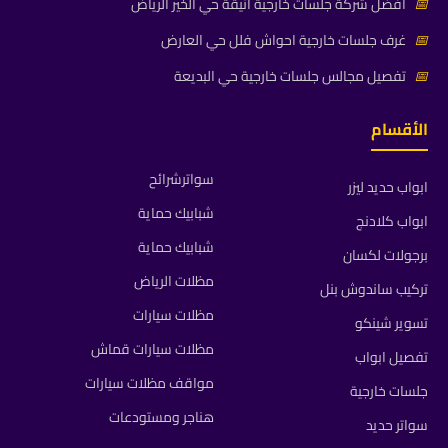
📅
افضل شركة جلسات خارجية انيقة حي الخير الرياض
📅
غرف جلسات خارجية احواش فلل حي العارض
📅
تفصيل مجالس جلسات خارجية حي البديعة
الأقسام
سواترشرائح
ابواب حديد ليزر
شبابيك حماية
ابواب كلادنج
شبابيك حماية
برجولات لكسان
مظلات الرياض
تركيب ساندوش بنل
مظلات سيارات
تسوير شينكو
مظلات سيارات قماش
تفصيل ابواب
مواقف مظلات سيارات
جلسات خارجية
هناجر ومستودعات
سواتر حديد