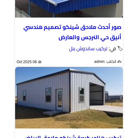
صور أحدث ملاحق شينكو تصميم هندسي
أنيق حي النرجس والعارض
🏷 في:
تركيب ساندوش بنل
✍️ الكاتب: admin
📅 06 Oct 2025
تركيب هناجر كبيرة شينكو ملاحق الرياض