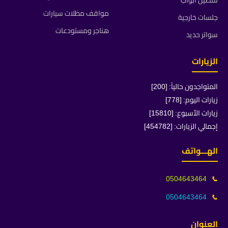
تفصيل ابواب
مواقف مظلات سيارات
جلسات خارجية
هناجر ومستودعات
سواتر حديد
الزيارات
المتواجدون حالياً: [200]
زيارات اليوم: [778]
زيارات الأسبوع: [15810]
إجمالي الزيارات: [454782]
الهـــواتف
0504643464
📞
0504643464
📞
العنوان