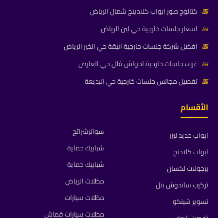
📅
كتالوج صور ابواب كلادينج شمال الرياض
📅
اسعار جلسات خارجية حي لبن الرياض
📅
افضل شركة جلسات خارجية انيقة حي الخير الرياض
📅
غرف جلسات خارجية احواش فلل حي العارض
📅
تفصيل مجالس جلسات خارجية حي البديعة
الأقسام
سواترشرائح
ابواب حديد ليزر
شبابيك حماية
ابواب كلادنج
شبابيك حماية
برجولات لكسان
مظلات الرياض
تركيب ساندوش بنل
مظلات سيارات
تسوير شينكو
مظلات سيارات قماش