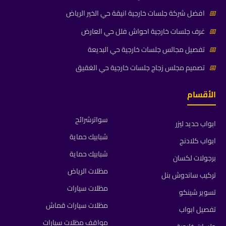
📅
افضل شركة جلسات خارجية انيقة حي الخير الرياض
📅
غرف جلسات خارجية احواش فلل حي العارض
📅
تفصيل مجالس جلسات خارجية حي البديعة
📅
تصميم مجلس زجاج جلسات خارجية حي الغقيق
الأقسام
سواترشرائح
ابواب حديد ليزر
شبابيك حماية
ابواب كلادنج
شبابيك حماية
برجولات لكسان
مظلات الرياض
تركيب ساندوش بنل
مظلات سيارات
تسوير شينكو
مظلات سيارات قماش
تفصيل ابواب
مواقف مظلات سيارات