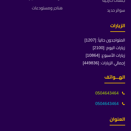
جلسات خارجية
هناجر ومستودعات
سواتر حديد
الزيارات
المتواجدون حالياً: [1207]
زيارات اليوم: [2100]
زيارات الأسبوع: [10864]
إجمالي الزيارات: [449836]
الهـــواتف
0504643464
📞
0504643464
📞
العنوان