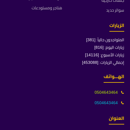
جلسات خارجية
هناجر ومستودعات
سواتر حديد
الزيارات
المتواجدون حالياً: [381]
زيارات اليوم: [816]
زيارات الأسبوع: [14116]
إجمالي الزيارات: [453088]
الهـــواتف
0504643464
📞
0504643464
📞
العنوان