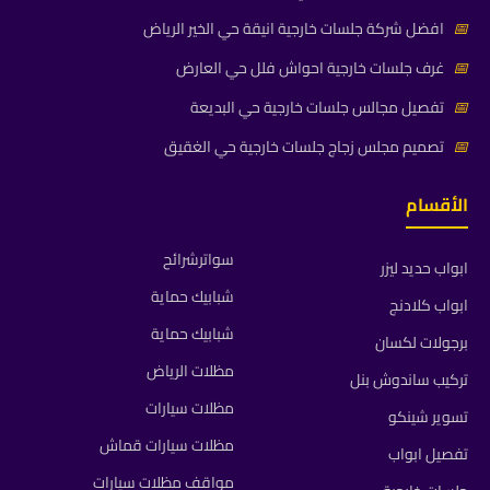
📅
افضل شركة جلسات خارجية انيقة حي الخير الرياض
📅
غرف جلسات خارجية احواش فلل حي العارض
📅
تفصيل مجالس جلسات خارجية حي البديعة
📅
تصميم مجلس زجاج جلسات خارجية حي الغقيق
الأقسام
سواترشرائح
ابواب حديد ليزر
شبابيك حماية
ابواب كلادنج
شبابيك حماية
برجولات لكسان
مظلات الرياض
تركيب ساندوش بنل
مظلات سيارات
تسوير شينكو
مظلات سيارات قماش
تفصيل ابواب
مواقف مظلات سيارات