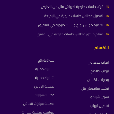
📅
غرف جلسات خارجية احواش فلل حي العارض
📅
تفصيل مجالس جلسات خارجية حي البديعة
📅
تصميم مجلس زجاج جلسات خارجية حي الغقيق
📅
معلم ديكور مجالس جلسات خارجية حي العقيق
الأقسام
سواترشرائح
ابواب حديد ليزر
شبابيك حماية
ابواب كلادنج
شبابيك حماية
برجولات لكسان
مظلات الرياض
تركيب ساندوش بنل
مظلات سيارات
تسوير شينكو
مظلات سيارات قماش
تفصيل ابواب
مواقف مظلات سيارات