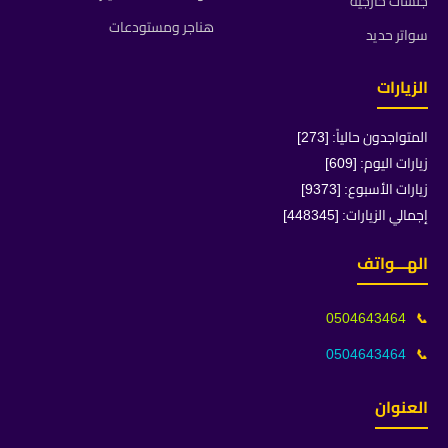
جلسات خارجية
هناجر ومستودعات
سواتر حديد
الزيارات
المتواجدون حالياً: [273]
زيارات اليوم: [609]
زيارات الأسبوع: [9373]
إجمالي الزيارات: [448345]
الهـــواتف
0504643464
📞
0504643464
📞
العنوان