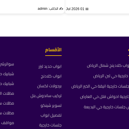
✍️ الكاتب: admin
📅 01 Jul 2026
الأقسام
سواترشرا
واب كلادينج شمال الرياض
ابواب حديد ليزر
شبابيك ح
ارجية حي لبن الرياض
ابواب كلادنج
شبابيك ح
برجولات لكسان
ات خارجية انيقة حي الخير الرياض
مظلات ال
تركيب ساندوش بنل
رجية احواش فلل حي العارض
مظلات سي
تسوير شينكو
جلسات خارجية حي البديعة
مظلات س
تفصيل ابواب
مواقف م
جلسات خارجية