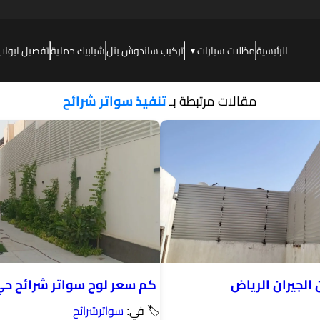
الرئيسية
مظلات سيارات
تركيب ساندوش بنل
شبابيك حماية
تفصيل ابواب
▼
مقالات مرتبطة بـ
تنفيذ سواتر شرائح
 الجيران الرياض
كم سعر لوح سواتر شرائح ح
🏷 في:
سواترشرائح