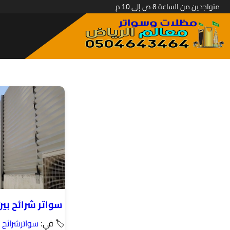
متواجدين من الساعة 8 ص إلى 10 م
سواتر شرائح بين
🏷 في:
سواترشرائح