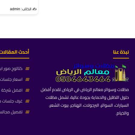
✍️ الكاتب: admin
نبذة عنا
أحدث المقالات
📅
كتالوج صور اب
📅
اسعار جلسات خ
مظلات وسواتر معالم الرياض في الرياض تقدم أفضل
📅
افضل شركة جلس
حلول التظليل والحماية بجودة عالية، تشمل مظلات
📅
غرف جلسات خا
السيارات، السواتر، البرجولات، الهناجر، بيوت الشعر،
📅
تفصيل مجالس 
والخيام.