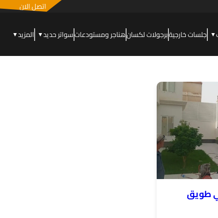
اتصل الان
جلسات خارجية
برجولات لكسان
هناجر ومستودعات
سواتر حديد
المزيد
▼
▼
▼
ي طويق