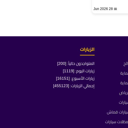
📅 28 Jun 2026
الزيارات
ئح
المتواجدون حالياً: [200]
زيارات اليوم: [1119]
ماية
زيارات الأسبوع: [16151]
ماية
إجمالي الزيارات: [455123]
رياض
ارات
يارات قماش
ظلات سيارات