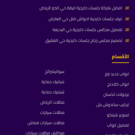
📅
افضل شركة جلسات خارجية انيقة حي الخير الرياض
📅
غرف جلسات خارجية احواش فلل حي العارض
📅
تفصيل مجالس جلسات خارجية حي البديعة
📅
تصميم مجلس زجاج جلسات خارجية حي الغقيق
الأقسام
سواترشرائح
ابواب حديد ليزر
شبابيك حماية
ابواب كلادنج
شبابيك حماية
برجولات لكسان
مظلات الرياض
تركيب ساندوش بنل
مظلات سيارات
تسوير شينكو
مظلات سيارات قماش
تفصيل ابواب
مواقف مظلات سيارات