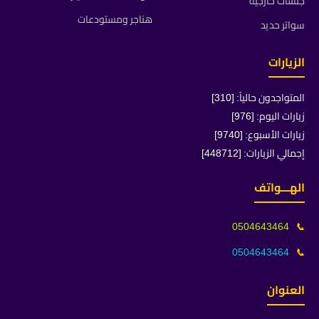
جلسات خارجية
هناجر ومستودعات
سواتر حديد
الزيارات
المتواجدون حالياً: [310]
زيارات اليوم: [976]
زيارات الأسبوع: [9740]
إجمالي الزيارات: [448712]
الهـــواتف
0504643464
📞
0504643464
📞
العنوان