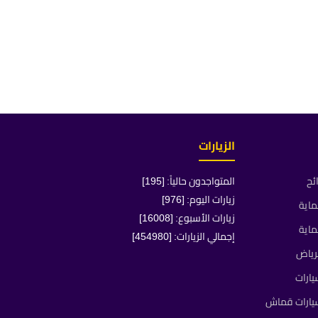
الزيارات
ئح
المتواجدون حالياً: [195]
زيارات اليوم: [976]
ماية
زيارات الأسبوع: [16008]
ماية
إجمالي الزيارات: [454980]
رياض
ارات
يارات قماش