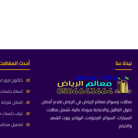
نبذة عنا
أحدث المقالات
📅
كتالوج صور اب
📅
اسعار جلسات خ
مظلات وسواتر معالم الرياض في الرياض تقدم أفضل
📅
افضل شركة جلس
حلول التظليل والحماية بجودة عالية، تشمل مظلات
📅
غرف جلسات خا
السيارات، السواتر، البرجولات، الهناجر، بيوت الشعر،
📅
تفصيل مجالس 
والخيام.