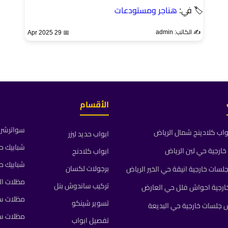
🏷 في:
هناجر ومستودعات
✍️ الكاتب: admin
📅 29 Apr 2025
الأقسام
سواترشرا
واب كلادينج شمال الرياض
ابواب حديد ليزر
شبابيك ح
ارجية حي لبن الرياض
ابواب كلادنج
شبابيك ح
برجولات لكسان
ات خارجية انيقة حي الخير الرياض
مظلات ال
تركيب ساندوش بنل
رجية احواش فلل حي العارض
مظلات سي
تسوير شينكو
جلسات خارجية حي البديعة
مظلات س
تفصيل ابواب