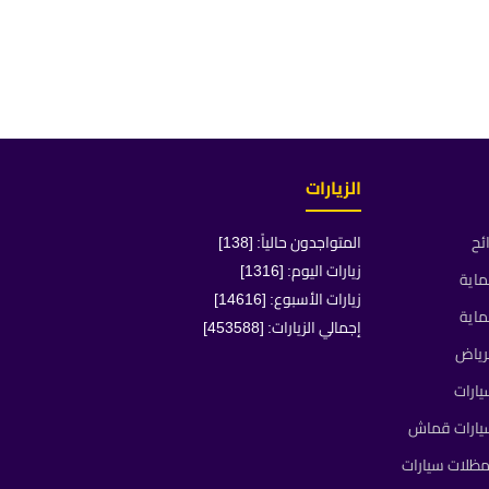
الزيارات
ئح
المتواجدون حالياً: [138]
زيارات اليوم: [1316]
ماية
زيارات الأسبوع: [14616]
ماية
إجمالي الزيارات: [453588]
رياض
ارات
يارات قماش
ظلات سيارات