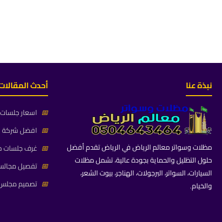
نبذة عنا
أحدث المقالات
📅
اسعار جلسات خ
📅
افضل شركة جلس
مظلات وسواتر معالم الرياض في الرياض تقدم أفضل
📅
غرف جلسات خا
حلول التظليل والحماية بجودة عالية، تشمل مظلات
📅
تفصيل مجالس 
السيارات، السواتر، البرجولات، الهناجر، بيوت الشعر،
📅
تصميم مجلس ز
والخيام.