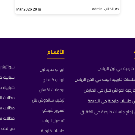
✍️ الكاتب: admin
📅 29 Mar 2026
الأقسام
سواترشرا
ارجية حي لبن الرياض
ابواب حديد ليزر
شبابيك ح
ات خارجية انيقة حي الخير الرياض
ابواب كلادنج
شبابيك ح
برجولات لكسان
رجية احواش فلل حي العارض
مظلات ال
تركيب ساندوش بنل
جلسات خارجية حي البديعة
مظلات سي
تسوير شينكو
جاج جلسات خارجية حي الغقيق
مظلات س
تفصيل ابواب
مواقف م
جلسات خارجية