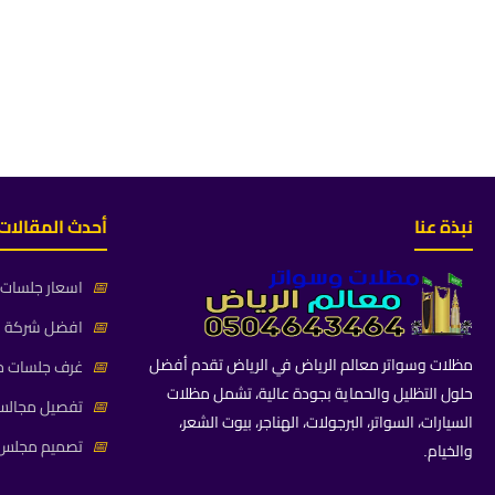
نبذة عنا
أحدث المقالات
📅
اسعار جلسات خ
📅
افضل شركة جلس
مظلات وسواتر معالم الرياض في الرياض تقدم أفضل
📅
غرف جلسات خا
حلول التظليل والحماية بجودة عالية، تشمل مظلات
📅
تفصيل مجالس 
السيارات، السواتر، البرجولات، الهناجر، بيوت الشعر،
📅
تصميم مجلس ز
والخيام.