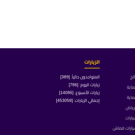
الزيارات
ئح
المتواجدون حالياً: [389]
زيارات اليوم: [786]
ماية
زيارات الأسبوع: [14086]
ماية
إجمالي الزيارات: [453058]
رياض
ارات
يارات قماش