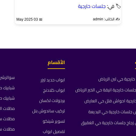
🏷 في:
جلسات خارجية
✍️ الكاتب: admin
📅 03 May 2025
الأقسام
سواترشرا
ارجية حي لبن الرياض
ابواب حديد ليزر
شبابيك ح
ات خارجية انيقة حي الخير الرياض
ابواب كلادنج
شبابيك ح
برجولات لكسان
رجية احواش فلل حي العارض
مظلات ال
تركيب ساندوش بنل
جلسات خارجية حي البديعة
مظلات سي
تسوير شينكو
جاج جلسات خارجية حي الغقيق
مظلات س
تفصيل ابواب