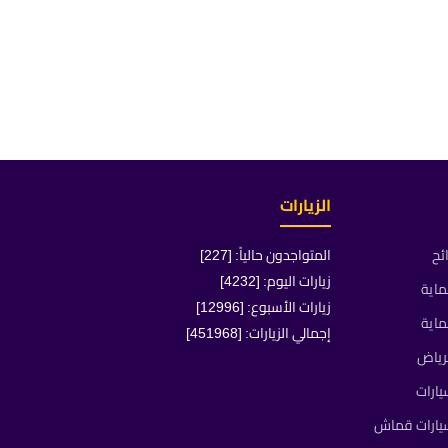
الزيارات
ئح
المتواجدون حالياً: [227]
زيارات اليوم: [4232]
ماية
زيارات الأسبوع: [12996]
ماية
إجمالي الزيارات: [451968]
رياض
ارات
يارات قماش