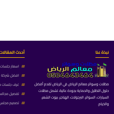
نبذة عنا
أحدث المقالات
📅
اسعار جلسات خ
📅
افضل شركة جلس
مظلات وسواتر معالم الرياض في الرياض تقدم أفضل
📅
غرف جلسات خا
حلول التظليل والحماية بجودة عالية، تشمل مظلات
📅
تفصيل مجالس 
السيارات، السواتر، البرجولات، الهناجر، بيوت الشعر،
📅
تصميم مجلس ز
والخيام.