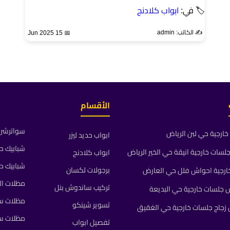
🏷 في:
ابواب كلادنج
✍️ الكاتب: admin
📅 15 Jun 2025
الأقسام
سواترشرا
ارجية حي لبن الرياض
ابواب حديد ليزر
شبابيك ح
ات خارجية انيقة حي الخير الرياض
ابواب كلادنج
شبابيك ح
برجولات لكسان
رجية احواش فلل حي العارض
مظلات ال
تركيب ساندوش بنل
جلسات خارجية حي البديعة
مظلات سي
تسوير شينكو
جاج جلسات خارجية حي الغقيق
مظلات س
تفصيل ابواب