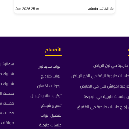
✍️ الكاتب: admin
📅 25 Jun 2026
الأقسام
سواترشرا
ارجية حي لبن الرياض
ابواب حديد ليزر
شبابيك ح
ات خارجية انيقة حي الخير الرياض
ابواب كلادنج
شبابيك ح
برجولات لكسان
رجية احواش فلل حي العارض
مظلات ال
تركيب ساندوش بنل
جلسات خارجية حي البديعة
مظلات سي
تسوير شينكو
جاج جلسات خارجية حي الغقيق
مظلات س
تفصيل ابواب
مواقف م
جلسات خارجية