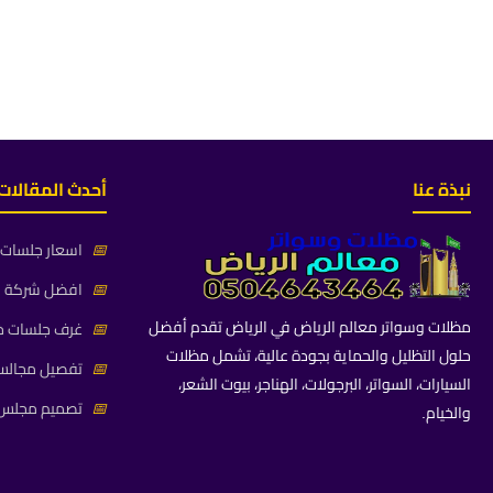
نبذة عنا
أحدث المقالات
📅
اسعار جلسات خ
📅
افضل شركة جلس
مظلات وسواتر معالم الرياض في الرياض تقدم أفضل
📅
غرف جلسات خا
حلول التظليل والحماية بجودة عالية، تشمل مظلات
📅
تفصيل مجالس 
السيارات، السواتر، البرجولات، الهناجر، بيوت الشعر،
📅
تصميم مجلس ز
والخيام.