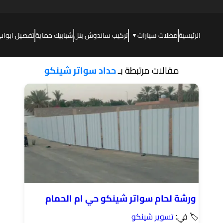
الرئيسية
مظلات سيارات
تركيب ساندوش بنل
شبابيك حماية
تفصيل ابواب
▼
مقالات مرتبطة بـ
حداد سواتر شينكو
ورشة لحام سواتر شينكو حي ام الحمام
🏷 في:
تسوير شينكو