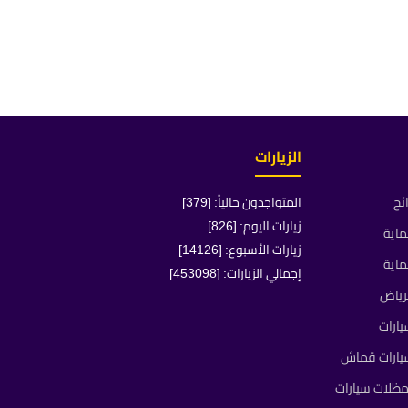
الزيارات
ئح
المتواجدون حالياً: [379]
زيارات اليوم: [826]
ماية
زيارات الأسبوع: [14126]
ماية
إجمالي الزيارات: [453098]
رياض
ارات
يارات قماش
ظلات سيارات