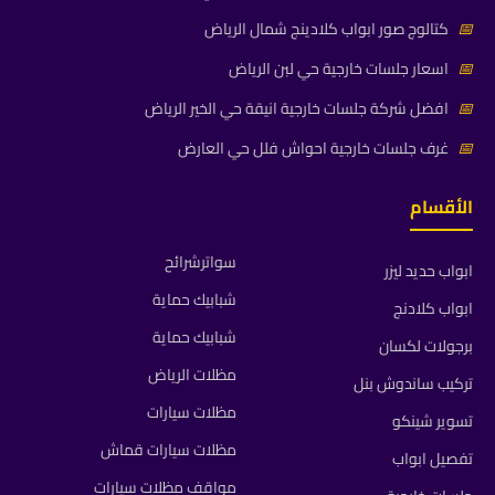
📅
كتالوج صور ابواب كلادينج شمال الرياض
📅
اسعار جلسات خارجية حي لبن الرياض
📅
افضل شركة جلسات خارجية انيقة حي الخير الرياض
📅
غرف جلسات خارجية احواش فلل حي العارض
الأقسام
سواترشرائح
ابواب حديد ليزر
شبابيك حماية
ابواب كلادنج
شبابيك حماية
برجولات لكسان
مظلات الرياض
تركيب ساندوش بنل
مظلات سيارات
تسوير شينكو
مظلات سيارات قماش
تفصيل ابواب
مواقف مظلات سيارات