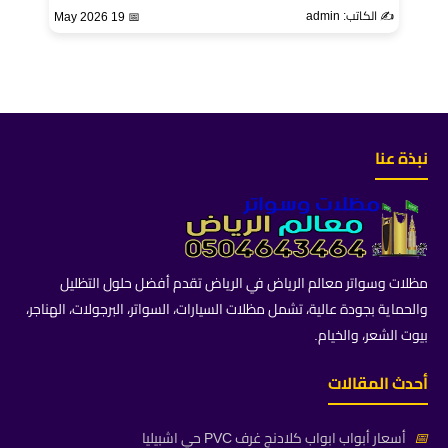
✍️ الكاتب: admin
📅 19 May 2026
نبذة عنا
مظلات وسواتر معالم الرياض في الرياض تقدم أفضل حلول التظليل
والحماية بجودة عالية، تشمل مظلات السيارات، السواتر، البرجولات، الهناجر،
بيوت الشعر، والخيام.
أحدث المقالات
📅
أسعار أبواب ابواب كلادنج غرف PVC حي اشبيليا