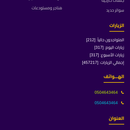
جلسات خارجية
هناجر ومستودعات
سواتر حديد
الزيارات
المتواجدون حالياً: [212]
زيارات اليوم: [317]
زيارات الأسبوع: [317]
إجمالي الزيارات: [457217]
الهـــواتف
0504643464
📞
0504643464
📞
العنوان