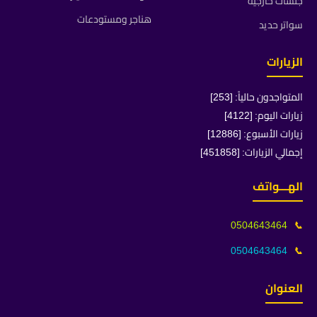
جلسات خارجية
هناجر ومستودعات
سواتر حديد
الزيارات
المتواجدون حالياً: [253]
زيارات اليوم: [4122]
زيارات الأسبوع: [12886]
إجمالي الزيارات: [451858]
الهـــواتف
0504643464
📞
0504643464
📞
العنوان