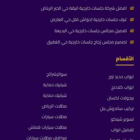
📅
افضل شركة جلسات خارجية انيقة حي الخير الرياض
📅
غرف جلسات خارجية احواش فلل حي العارض
📅
تفصيل مجالس جلسات خارجية حي البديعة
📅
تصميم مجلس زجاج جلسات خارجية حي الغقيق
الأقسام
سواترشرائح
ابواب حديد ليزر
شبابيك حماية
ابواب كلادنج
شبابيك حماية
برجولات لكسان
مظلات الرياض
تركيب ساندوش بنل
مظلات سيارات
تسوير شينكو
مظلات سيارات قماش
تفصيل ابواب
مواقف مظلات سيارات