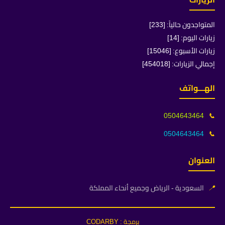
المتواجدون حالياً: [233]
زيارات اليوم: [14]
زيارات الأسبوع: [15046]
إجمالي الزيارات: [454018]
الهـــواتف
0504643464
📞
0504643464
📞
العنوان
📍
السعودية - الرياض وجميع أنحاء المملكة
برمجة : CODARBY