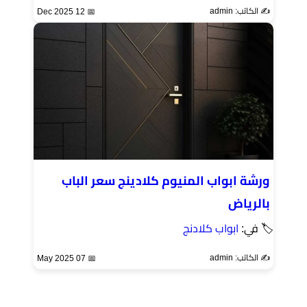
✍️ الكاتب: admin
📅 12 Dec 2025
ورشة ابواب المنيوم كلادينج سعر الباب
بالرياض
🏷 في:
ابواب كلادنج
✍️ الكاتب: admin
📅 07 May 2025