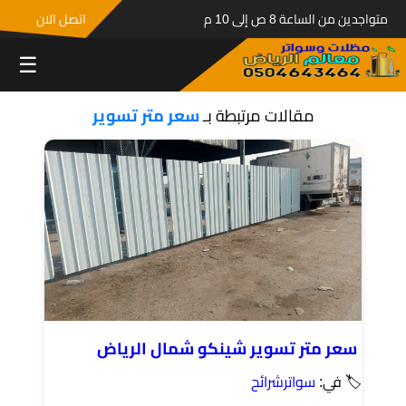
متواجدين من الساعة 8 ص إلى 10 م
اتصل الان
☰
مقالات مرتبطة بـ
سعر متر تسوير
سعر متر تسوير شينكو شمال الرياض
🏷 في:
سواترشرائح