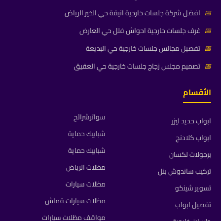
📅
افضل شركة جلسات خارجية انيقة حي الخير الرياض
📅
غرف جلسات خارجية احواش فلل حي العارض
📅
تفصيل مجالس جلسات خارجية حي البديعة
📅
تصميم مجلس زجاج جلسات خارجية حي الغقيق
الأقسام
سواترشرائح
ابواب حديد ليزر
شبابيك حماية
ابواب كلادنج
شبابيك حماية
برجولات لكسان
مظلات الرياض
تركيب ساندوش بنل
مظلات سيارات
تسوير شينكو
مظلات سيارات قماش
تفصيل ابواب
مواقف مظلات سيارات