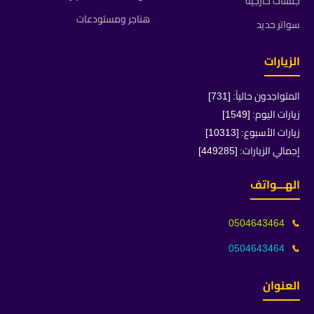
جلسات خارجية
هناجر ومستودعات
سواتر حديد
الزيارات
المتواجدون حالياً: [731]
زيارات اليوم: [1549]
زيارات الأسبوع: [10313]
إجمالي الزيارات: [449285]
الهـــواتف
0504643464
📞
0504643464
📞
العنوان