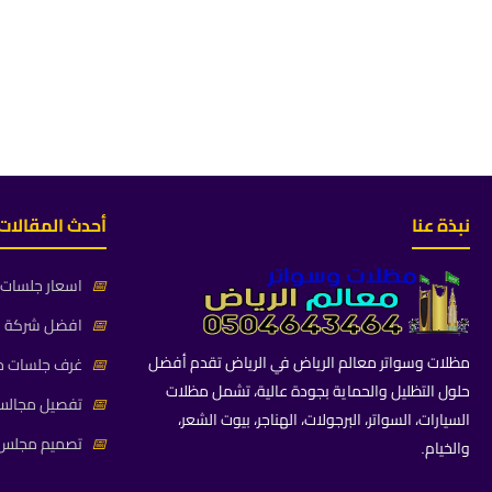
نبذة عنا
أحدث المقالات
📅
اسعار جلسات خ
📅
افضل شركة جلس
مظلات وسواتر معالم الرياض في الرياض تقدم أفضل
📅
غرف جلسات خا
حلول التظليل والحماية بجودة عالية، تشمل مظلات
📅
تفصيل مجالس 
السيارات، السواتر، البرجولات، الهناجر، بيوت الشعر،
📅
تصميم مجلس ز
والخيام.