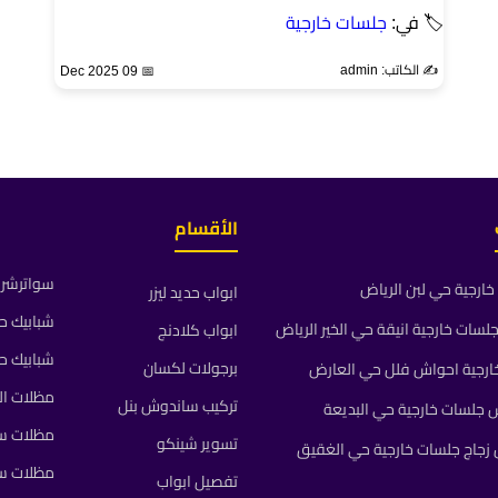
🏷 في:
جلسات خارجية
✍️ الكاتب: admin
📅 09 Dec 2025
الأقسام
سواترشرا
ارجية حي لبن الرياض
ابواب حديد ليزر
شبابيك ح
ات خارجية انيقة حي الخير الرياض
ابواب كلادنج
شبابيك ح
برجولات لكسان
رجية احواش فلل حي العارض
مظلات ال
تركيب ساندوش بنل
جلسات خارجية حي البديعة
مظلات سي
تسوير شينكو
جاج جلسات خارجية حي الغقيق
مظلات س
تفصيل ابواب