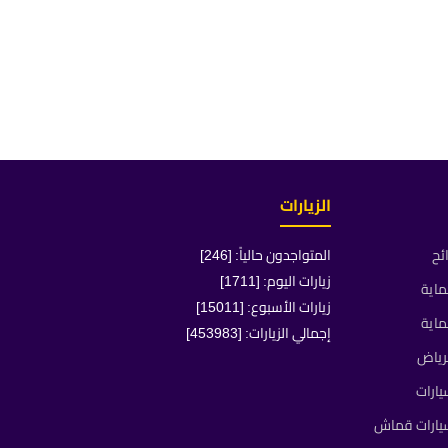
الزيارات
ئح
المتواجدون حالياً: [246]
زيارات اليوم: [1711]
ماية
زيارات الأسبوع: [15011]
ماية
إجمالي الزيارات: [453983]
رياض
ارات
يارات قماش